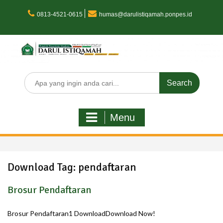
Skip
to
0813-4521-0615
humas@darulistiqamah.ponpes.id
content
Search
for:
Menu
Download Tag:
pendaftaran
Brosur Pendaftaran
Brosur Pendaftaran1 DownloadDownload Now!