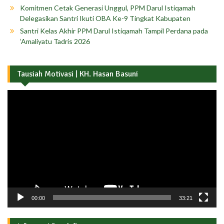
Komitmen Cetak Generasi Unggul, PPM Darul Istiqamah
Delegasikan Santri Ikuti OBA Ke-9 Tingkat Kabupaten
Santri Kelas Akhir PPM Darul Istiqamah Tampil Perdana pada
‘Amaliyatu Tadris 2026
Tausiah Motivasi | KH. Hasan Basuni
Pemutar
Video
00:00
33:21