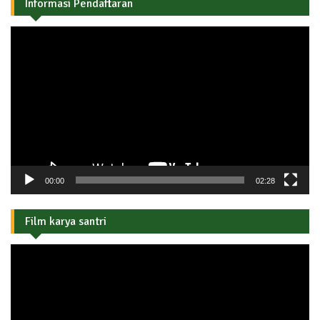
Informasi Pendaftaran
Pemutar
Video
00:00
02:28
Film karya santri
Pemutar
Video