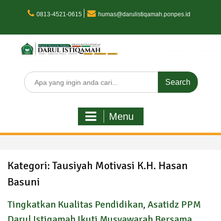
Skip
to
0813-4521-0615
humas@darulistiqamah.ponpes.id
content
Search
for:
Menu
Kategori:
Tausiyah Motivasi K.H. Hasan
Basuni
Tingkatkan Kualitas Pendidikan, Asatidz PPM
Darul Istiqamah Ikuti Musyawarah Bersama