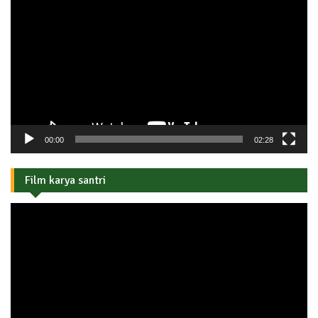
Video
00:00
02:28
Film karya santri
Pemutar
Video