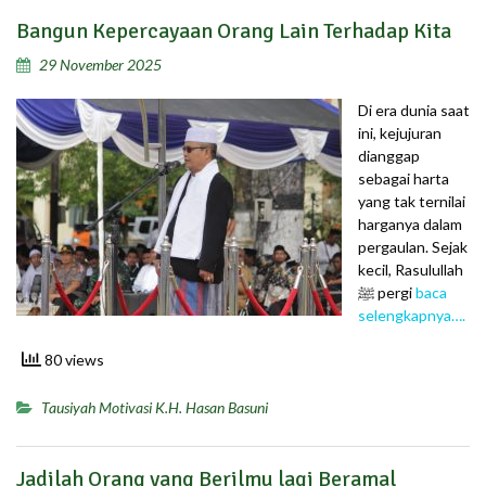
Bangun Kepercayaan Orang Lain Terhadap Kita
29 November 2025
Di era dunia saat
ini, kejujuran
dianggap
sebagai harta
yang tak ternilai
harganya dalam
pergaulan. Sejak
kecil, Rasulullah
ﷺ pergi
baca
selengkapnya….
80 views
Tausiyah Motivasi K.H. Hasan Basuni
Jadilah Orang yang Berilmu lagi Beramal