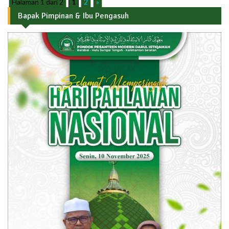
Halaman 1 dari 2
1
2
»
Bapak Pimpinan & Ibu Pengasuh