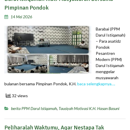
Pimpinan Pondok
14 Mei 2026
Barabai (PPM
Darul Istiqamah)
– Para asatidz
Pondok
Pesantren
Modern (PPM)
Darul Istiqamah
menggelar
musyawarah
bulanan bersama Pimpinan Pondok, K.H.
baca selengkapnya….
32 views
berita PPM Darul Istiqamah
,
Tausiyah Motivasi K.H. Hasan Basuni
Peliharalah Waktumu, Agar Nestapa Tak