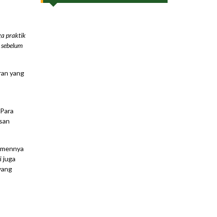
ga praktik
 sebelum
ran yang
 Para
san
itmennya
 juga
yang