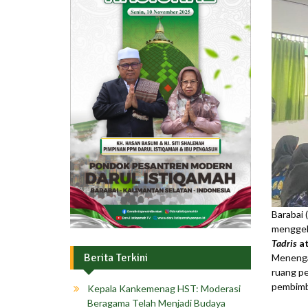
Barabai 
menggela
Tadris
at
Berita Terkini
Menenga
ruang pe
pembimb
Kepala Kankemenag HST: Moderasi
Beragama Telah Menjadi Budaya