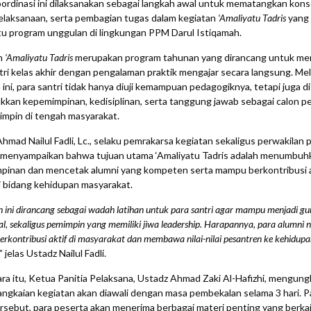
ordinasi ini dilaksanakan sebagai langkah awal untuk mematangkan kons
elaksanaan, serta pembagian tugas dalam kegiatan
‘Amaliyatu Tadris
yang 
tu program unggulan di lingkungan PPM Darul Istiqamah.
n
‘Amaliyatu Tadris
merupakan program tahunan yang dirancang untuk me
tri kelas akhir dengan pengalaman praktik mengajar secara langsung. Mel
 ini, para santri tidak hanya diuji kemampuan pedagogiknya, tetapi juga d
kan kepemimpinan, kedisiplinan, serta tanggung jawab sebagai calon pe
mpin di tengah masyarakat.
hmad Nailul Fadli, Lc., selaku pemrakarsa kegiatan sekaligus perwakilan 
 menyampaikan bahwa tujuan utama ‘Amaliyatu Tadris adalah menumbuhk
inan dan mencetak alumni yang kompeten serta mampu berkontribusi ak
 bidang kehidupan masyarakat.
 ini dirancang sebagai wadah latihan untuk para santri agar mampu menjadi gu
al, sekaligus pemimpin yang memiliki jiwa leadership. Harapannya, para alumni 
kontribusi aktif di masyarakat dan membawa nilai-nilai pesantren ke kehidup
,” jelas Ustadz Nailul Fadli.
a itu, Ketua Panitia Pelaksana, Ustadz Ahmad Zaki Al-Hafizhi, mengun
ngkaian kegiatan akan diawali dengan masa pembekalan selama 3 hari. P
rsebut, para peserta akan menerima berbagai materi penting yang berka