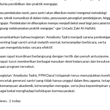
unia pendidikan dan praktik mengajar.
sa pembekalan nanti, para santri akan diberikan materi mengenai metodologi
n, teknik komunikasi di dalam kelas, penyusunan perangkat pembelajaran, hing
ngajar. Pembekalan ini diharapkan mampu menjadi bekal awal bagi para peserta
angsung melaksanakan praktik mengajar
,” ujar Ustadz Zaki Al-Hafizhi.
 menambahkan bahwa kegiatan ‘
Amaliyatu Tadris
menjadi sarana pembelaja
enting bagi santri untuk melatih mental, keterampilan berbicara, serta
n mengelola kelas secara efektif.
aan rapat koordinasi berlangsung dengan tertib dan penuh antusiasme.
rapat turut memberikan berbagai masukan demi kelancaran dan kesukse
naan program tersebut.
egiatan ‘
Amaliyatu Tadris
, PPM Darul Istiqamah terus menunjukkan kom
ncetak generasi santri yang tidak hanya unggul dalam ilmu agama, tetapi
 kemampuan akademik, keterampilan mengajar, serta jiwa kepemimpinan 
agai bekal menghadapi kehidupan bermasyarakat.
iews
, 1 today