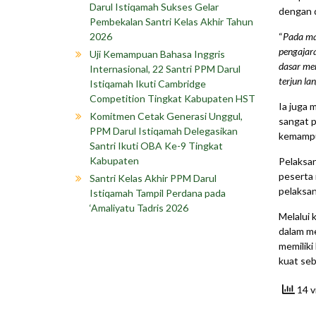
Darul Istiqamah Sukses Gelar
dengan d
Pembekalan Santri Kelas Akhir Tahun
2026
“
Pada ma
pengajara
Uji Kemampuan Bahasa Inggris
dasar me
Internasional, 22 Santri PPM Darul
terjun l
Istiqamah Ikuti Cambridge
Competition Tingkat Kabupaten HST
Ia juga
Komitmen Cetak Generasi Unggul,
sangat p
PPM Darul Istiqamah Delegasikan
kemampua
Santri Ikuti OBA Ke-9 Tingkat
Kabupaten
Pelaksan
peserta 
Santri Kelas Akhir PPM Darul
pelaksa
Istiqamah Tampil Perdana pada
‘Amaliyatu Tadris 2026
Melalui k
dalam me
memiliki
kuat seb
14 v