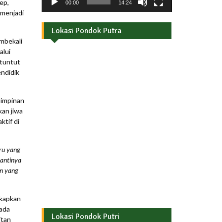
ep,
00:00
14:24
menjadi
Lokasi Pondok Putra
mbekali
alui
ituntut
ndidik
pimpinan
an jiwa
tif di
ru yang
nantinya
an yang
gkapkan
ada
Lokasi Pondok Putri
itan