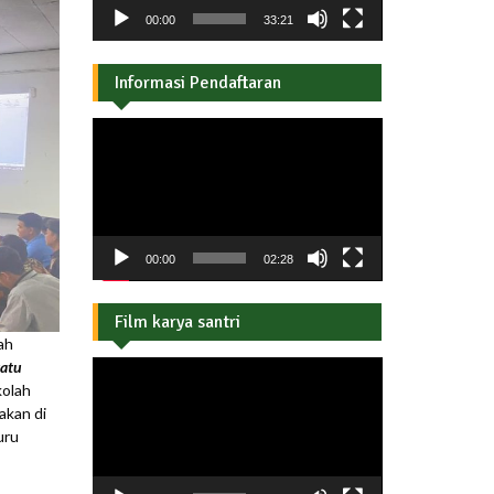
00:00
33:21
Informasi Pendaftaran
Pemutar
Video
00:00
02:28
Film karya santri
ah
yatu
Pemutar
kolah
Video
akan di
uru