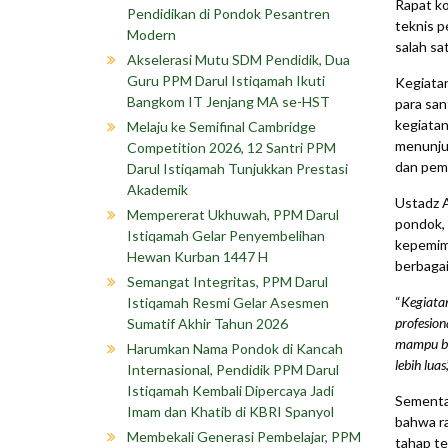
Rapat ko
Pendidikan di Pondok Pesantren
teknis p
Modern
salah sa
Akselerasi Mutu SDM Pendidik, Dua
Guru PPM Darul Istiqamah Ikuti
Kegiata
Bangkom IT Jenjang MA se-HST
para san
kegiatan
Melaju ke Semifinal Cambridge
menunjuk
Competition 2026, 12 Santri PPM
dan pemi
Darul Istiqamah Tunjukkan Prestasi
Akademik
Ustadz A
Mempererat Ukhuwah, PPM Darul
pondok,
Istiqamah Gelar Penyembelihan
kepemimp
Hewan Kurban 1447 H
berbagai
Semangat Integritas, PPM Darul
“
Kegiatan
Istiqamah Resmi Gelar Asesmen
profesion
Sumatif Akhir Tahun 2026
mampu ber
Harumkan Nama Pondok di Kancah
lebih luas
Internasional, Pendidik PPM Darul
Istiqamah Kembali Dipercaya Jadi
Sementar
Imam dan Khatib di KBRI Spanyol
bahwa ra
Membekali Generasi Pembelajar, PPM
tahap te