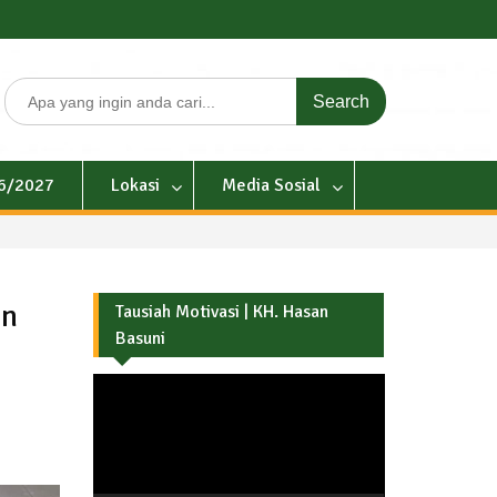
Search
for:
26/2027
Lokasi
Media Sosial
an
Tausiah Motivasi | KH. Hasan
Basuni
Pemutar
Video