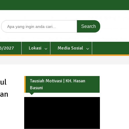
Search
for:
26/2027
Lokasi
Media Sosial
ul
Tausiah Motivasi | KH. Hasan
Basuni
dan
Pemutar
Video