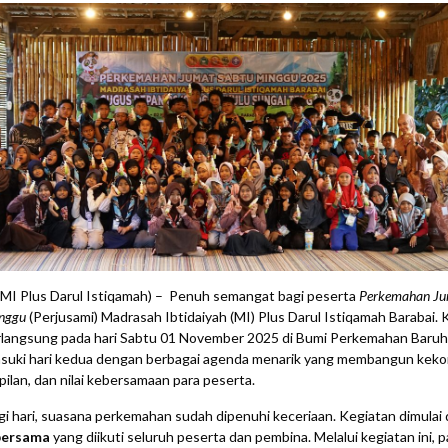
(MI Plus Darul Istiqamah) – Penuh semangat bagi peserta
Perkemahan Ju
nggu
(Perjusami) Madrasah Ibtidaiyah (MI) Plus Darul Istiqamah Barabai. 
rlangsung pada hari Sabtu 01 November 2025 di Bumi Perkemahan Baru
asuki hari kedua dengan berbagai agenda menarik yang membangun kek
ilan, dan nilai kebersamaan para peserta.
gi hari, suasana perkemahan sudah dipenuhi keceriaan. Kegiatan dimulai
bersama
yang diikuti seluruh peserta dan pembina. Melalui kegiatan ini, p