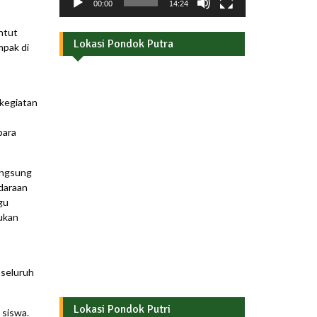
00:00
14:24
ntut
Lokasi Pondok Putra
mpak di
 kegiatan
para
angsung
daraan
gu
kukan
 seluruh
Lokasi Pondok Putri
 siswa.