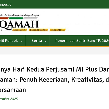
npes.id
ofil Pondok
Berita
Penerimaan Santri Baru TP. 20
nya Hari Kedua Perjusami MI Plus Dar
qamah: Penuh Keceriaan, Kreativitas, 
ersamaan
vember 2025