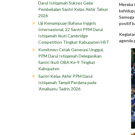
Darul Istiqamah Sukses Gelar
Mereka t
Pembekalan Santri Kelas Akhir Tahun
kehidupa
2026
Semoga 
Uji Kemampuan Bahasa Inggris
positif b
Internasional, 22 Santri PPM Darul
Kegiatan
Istiqamah Ikuti Cambridge
agenda p
Competition Tingkat Kabupaten HST
Komitmen Cetak Generasi Unggul,
PPM Darul Istiqamah Delegasikan
Santri Ikuti OBA Ke-9 Tingkat
Kabupaten
Santri Kelas Akhir PPM Darul
Istiqamah Tampil Perdana pada
‘Amaliyatu Tadris 2026