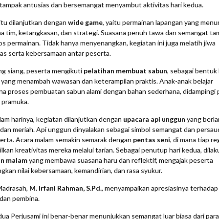
tampak antusias dan bersemangat menyambut aktivitas hari kedua.
itu dilanjutkan dengan
wide game
, yaitu permainan lapangan yang menu
a tim, ketangkasan, dan strategi. Suasana penuh tawa dan semangat ta
os permainan. Tidak hanya menyenangkan, kegiatan ini juga melatih jiwa
tas serta kebersamaan antar peserta.
g siang, peserta mengikuti
pelatihan membuat sabun
, sebagai bentuk
 yang menambah wawasan dan keterampilan praktis. Anak-anak belajar
na proses pembuatan sabun alami dengan bahan sederhana, didampingi 
 pramuka.
am harinya, kegiatan dilanjutkan dengan
upacara api unggun
yang berl
dan meriah. Api unggun dinyalakan sebagai simbol semangat dan persau
serta. Acara malam semakin semarak dengan
pentas seni
, di mana tiap re
kan kreativitas mereka melalui tarian. Sebagai penutup hari kedua, dila
an malam
yang membawa suasana haru dan reflektif, mengajak peserta
kan nilai kebersamaan, kemandirian, dan rasa syukur.
Madrasah,
M. Irfani Rahman, S.Pd.
, menyampaikan apresiasinya terhadap
 dan pembina.
dua Perjusami ini benar-benar menunjukkan semangat luar biasa dari para