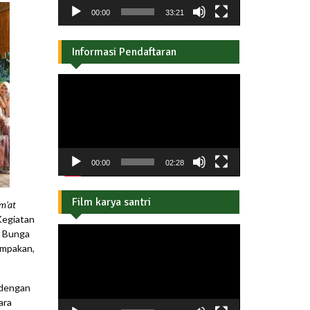
00:00
33:21
Informasi Pendaftaran
Pemutar
Video
00:00
02:28
Film karya santri
m’at
Kegiatan
Pemutar
h Bunga
Video
ompakan,
 dengan
ara