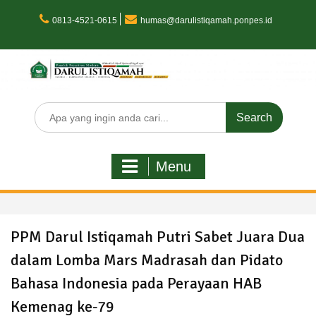
Skip
to
0813-4521-0615
humas@darulistiqamah.ponpes.id
content
Search
for:
Menu
PPM Darul Istiqamah Putri Sabet Juara Dua
dalam Lomba Mars Madrasah dan Pidato
Bahasa Indonesia pada Perayaan HAB
Kemenag ke-79