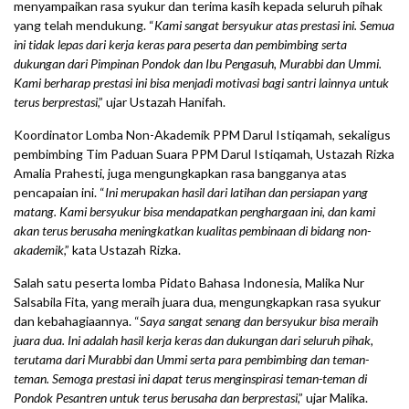
menyampaikan rasa syukur dan terima kasih kepada seluruh pihak
yang telah mendukung. “
Kami sangat bersyukur atas prestasi ini. Semua
ini tidak lepas dari kerja keras para peserta dan pembimbing serta
dukungan dari Pimpinan Pondok dan Ibu Pengasuh, Murabbi dan Ummi.
Kami berharap prestasi ini bisa menjadi motivasi bagi santri lainnya untuk
terus berprestasi
,” ujar Ustazah Hanifah.
Koordinator Lomba Non-Akademik PPM Darul Istiqamah, sekaligus
pembimbing Tim Paduan Suara PPM Darul Istiqamah, Ustazah Rizka
Amalia Prahesti, juga mengungkapkan rasa bangganya atas
pencapaian ini. “
Ini merupakan hasil dari latihan dan persiapan yang
matang. Kami bersyukur bisa mendapatkan penghargaan ini, dan kami
akan terus berusaha meningkatkan kualitas pembinaan di bidang non-
akademik
,” kata Ustazah Rizka.
Salah satu peserta lomba Pidato Bahasa Indonesia, Malika Nur
Salsabila Fita, yang meraih juara dua, mengungkapkan rasa syukur
dan kebahagiaannya. “
Saya sangat senang dan bersyukur bisa meraih
juara dua. Ini adalah hasil kerja keras dan dukungan dari seluruh pihak,
terutama dari Murabbi dan Ummi serta para pembimbing dan teman-
teman. Semoga prestasi ini dapat terus menginspirasi teman-teman di
Pondok Pesantren untuk terus berusaha dan berprestasi
,” ujar Malika.