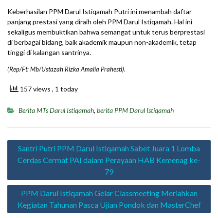
Keberhasilan PPM Darul Istiqamah Putri ini menambah daftar
panjang prestasi yang diraih oleh PPM Darul Istiqamah. Hal ini
sekaligus membuktikan bahwa semangat untuk terus berprestasi
di berbagai bidang, baik akademik maupun non-akademik, tetap
tinggi di kalangan santrinya.
(Rep/Ft: Mb/Ustazah Rizka Amalia Prahesti).
157 views
, 1 today
Berita MTs Darul Istiqamah
,
berita PPM Darul Istiqamah
Navigasi
Santri Putri PPM Darul Istiqamah Sabet Juara 1 Lomba
pos
Cerdas Cermat PAI dalam Perayaan HAB Kemenag ke-
79
PPM Darul Istiqamah Gelar Classmeeting Meriahkan
Kegiatan Tahunan Pasca Ujian Pondok dan MasterChef