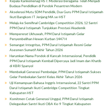
Kepala Kankemenag HST: Moderasi Beragama Telah Menjadi
Budaya Pendidikan di Pondok Pesantren Modern
Akselerasi Mutu SDM Pendidik, Dua Guru PPM Darul Istiqamah
Ikuti Bangkom IT Jenjang MA se-HST
Melaju ke Semifinal Cambridge Competition 2026, 12 Santri
PPM Darul Istiqamah Tunjukkan Prestasi Akademik
Mempererat Ukhuwah, PPM Darul Istiqamah Gelar
Penyembelihan Hewan Kurban 1447 H
Semangat Integritas, PPM Darul Istiqamah Resmi Gelar
Asesmen Sumatif Akhir Tahun 2026
Harumkan Nama Pondok di Kancah Internasional, Pendidik
PPM Darul Istiqamah Kembali Dipercaya Jadi Imam dan Khatib
di KBRI Spanyol
Membekali Generasi Pembelajar, PPM Darul Istiqamah Sukses
Gelar Pembekalan Santri Kelas Akhir Tahun 2026
Uji Kemampuan Bahasa Inggris Internasional, 22 Santri PPM
Darul Istiqamah Ikuti Cambridge Competition Tingkat
Kabupaten HST
Komitmen Cetak Generasi Unggul, PPM Darul Istiqamah
Delegasikan Santri Ikuti OBA Ke-9 Tingkat Kabupaten