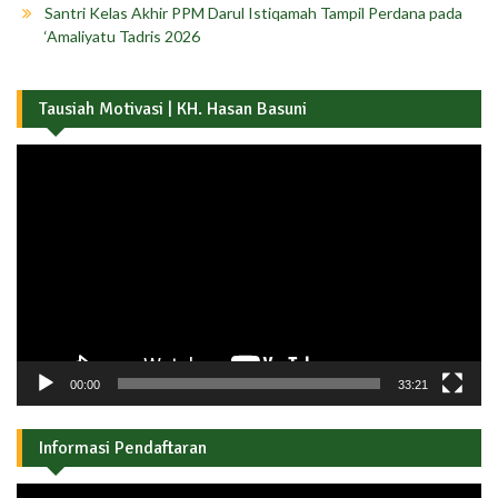
Santri Kelas Akhir PPM Darul Istiqamah Tampil Perdana pada
‘Amaliyatu Tadris 2026
Tausiah Motivasi | KH. Hasan Basuni
Pemutar
Video
00:00
33:21
Informasi Pendaftaran
Pemutar