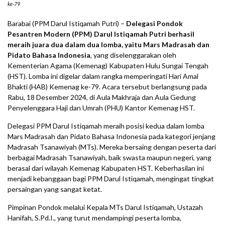
ke-79
Barabai (PPM Darul Istiqamah Putri) –
Delegasi Pondok
Pesantren Modern (PPM) Darul Istiqamah Putri berhasil
meraih juara dua dalam dua lomba, yaitu Mars Madrasah dan
Pidato Bahasa Indonesia
, yang diselenggarakan oleh
Kementerian Agama (Kemenag) Kabupaten Hulu Sungai Tengah
(HST). Lomba ini digelar dalam rangka memperingati Hari Amal
Bhakti (HAB) Kemenag ke-79. Acara tersebut berlangsung pada
Rabu, 18 Desember 2024, di Aula Makhraja dan Aula Gedung
Penyelenggara Haji dan Umrah (PHU) Kantor Kemenag HST.
Delegasi PPM Darul Istiqamah meraih posisi kedua dalam lomba
Mars Madrasah dan Pidato Bahasa Indonesia pada kategori jenjang
Madrasah Tsanawiyah (MTs). Mereka bersaing dengan peserta dari
berbagai Madrasah Tsanawiyah, baik swasta maupun negeri, yang
berasal dari wilayah Kemenag Kabupaten HST. Keberhasilan ini
menjadi kebanggaan bagi PPM Darul Istiqamah, mengingat tingkat
persaingan yang sangat ketat.
Pimpinan Pondok melalui Kepala MTs Darul Istiqamah, Ustazah
Hanifah, S.Pd.I., yang turut mendampingi peserta lomba,