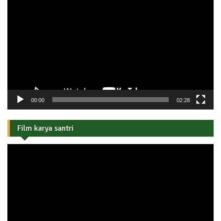
Video
00:00
02:28
Film karya santri
Pemutar
Video