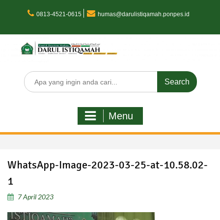
Skip
to
0813-4521-0615
humas@darulistiqamah.ponpes.id
content
Search
for:
Menu
WhatsApp-Image-2023-03-25-at-10.58.02-
1
7 April 2023