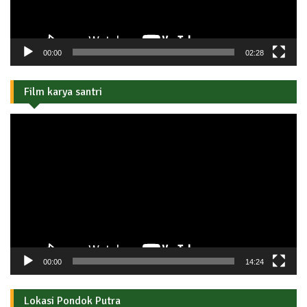
00:00
02:28
Film karya santri
Pemutar
Video
00:00
14:24
Lokasi Pondok Putra