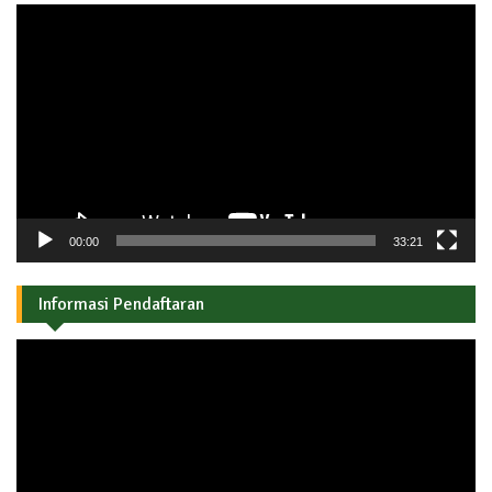
Pemutar
Video
00:00
33:21
Informasi Pendaftaran
Pemutar
Video