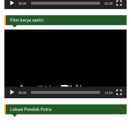
00:00
02:28
Film karya santri
Pemutar
Video
00:00
14:24
Lokasi Pondok Putra