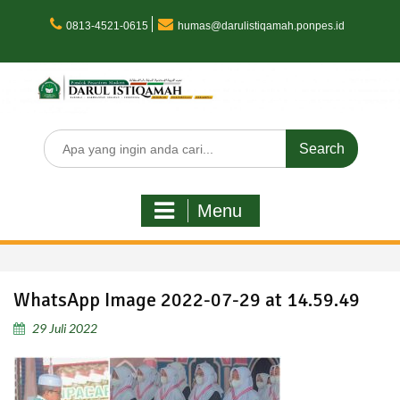
Skip
to
0813-4521-0615
humas@darulistiqamah.ponpes.id
content
Search
for:
Menu
WhatsApp Image 2022-07-29 at 14.59.49
29 Juli 2022