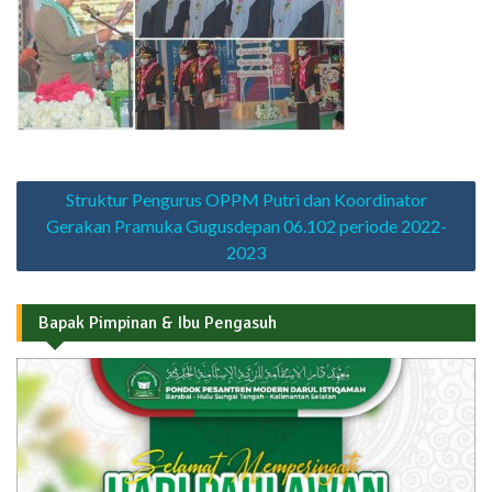
Navigasi
Struktur Pengurus OPPM Putri dan Koordinator
pos
Gerakan Pramuka Gugusdepan 06.102 periode 2022-
2023
Bapak Pimpinan & Ibu Pengasuh