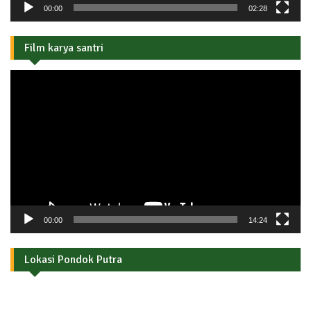
00:00
02:28
Film karya santri
Pemutar
Video
00:00
14:24
Lokasi Pondok Putra