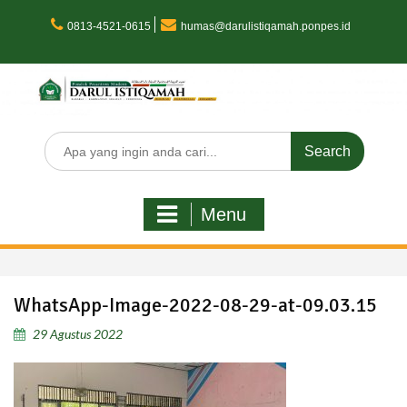
Skip
to
0813-4521-0615
humas@darulistiqamah.ponpes.id
content
Search
for:
Menu
WhatsApp-Image-2022-08-29-at-09.03.15
29 Agustus 2022