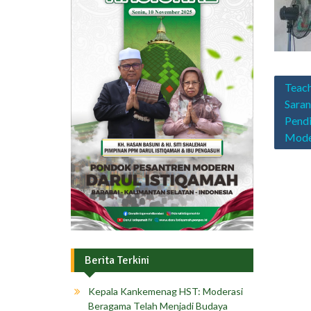
Navig
Teach
pos
Saran
Pendi
Moder
Berita Terkini
Kepala Kankemenag HST: Moderasi
Beragama Telah Menjadi Budaya