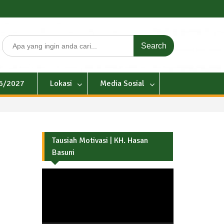
Search
for:
26/2027
Lokasi
Media Sosial
Tausiah Motivasi | KH. Hasan
Basuni
Pemutar
Video