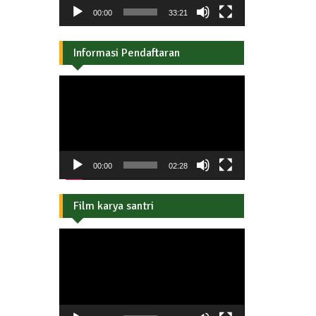
00:00
33:21
Informasi Pendaftaran
Pemutar
Video
00:00
02:28
Film karya santri
Pemutar
Video