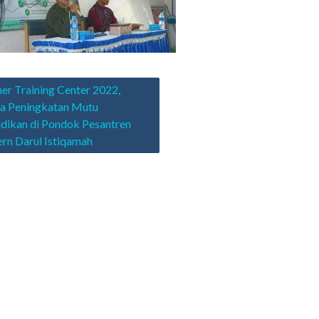
asi
er Training Center 2022,
a Peningkatan Mutu
dikan di Pondok Pesantren
n Darul Istiqamah