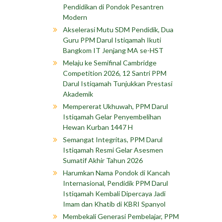
Pendidikan di Pondok Pesantren
Modern
Akselerasi Mutu SDM Pendidik, Dua
Guru PPM Darul Istiqamah Ikuti
Bangkom IT Jenjang MA se-HST
Melaju ke Semifinal Cambridge
Competition 2026, 12 Santri PPM
Darul Istiqamah Tunjukkan Prestasi
Akademik
Mempererat Ukhuwah, PPM Darul
Istiqamah Gelar Penyembelihan
Hewan Kurban 1447 H
Semangat Integritas, PPM Darul
Istiqamah Resmi Gelar Asesmen
Sumatif Akhir Tahun 2026
Harumkan Nama Pondok di Kancah
Internasional, Pendidik PPM Darul
Istiqamah Kembali Dipercaya Jadi
Imam dan Khatib di KBRI Spanyol
Membekali Generasi Pembelajar, PPM