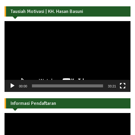
Tausiah Motivasi | KH. Hasan Basuni
Pemutar
Video
00:00
33:21
Informasi Pendaftaran
Pemutar
Video