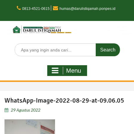
Skip
to
0813-4521-0615
humas@darulistiqamah.ponpes.id
content
Search
for:
Menu
WhatsApp-Image-2022-08-29-at-09.06.05
29 Agustus 2022