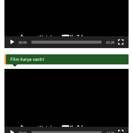
00:00
02:28
Film karya santri
Pemutar
Video