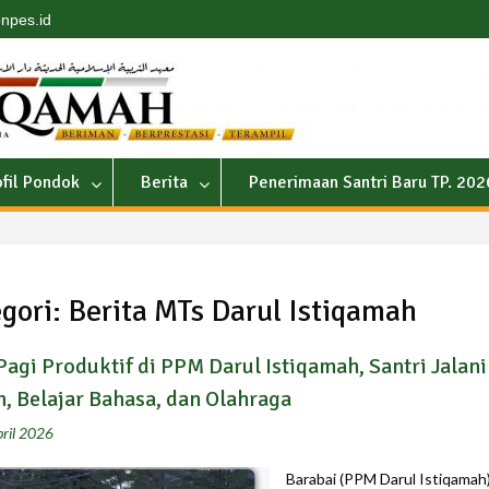
npes.id
ofil Pondok
Berita
Penerimaan Santri Baru TP. 20
gori:
Berita MTs Darul Istiqamah
agi Produktif di PPM Darul Istiqamah, Santri Jalani
, Belajar Bahasa, dan Olahraga
ril 2026
Barabai (PPM Darul Istiqamah)