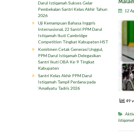
Malam
Darul Istiqamah Sukses Gelar
Pembekalan Santri Kelas Akhir Tahun
12 Ap
2026
Uji Kemampuan Bahasa Inggris
Internasional, 22 Santri PPM Darul
Istiqamah Ikuti Cambridge
Competition Tingkat Kabupaten HST
Komitmen Cetak Generasi Unggul,
PPM Darul Istiqamah Delegasikan
Santri Ikuti OBA Ke-9 Tingkat
Kabupaten
Santri Kelas Akhir PPM Darul
Istiqamah Tampil Perdana pada
‘Amaliyatu Tadris 2026
49 v
Aktiv
Istiqama