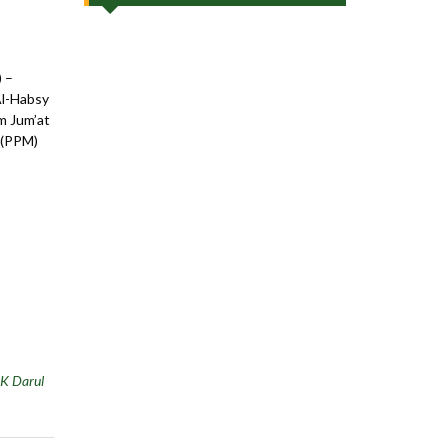
 –
Al-Habsy
m Jum’at
 (PPM)
K Darul