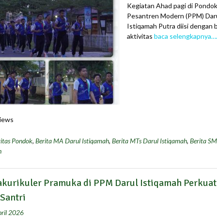
Kegiatan Ahad pagi di Pondo
Pesantren Modern (PPM) Dar
Istiqamah Putra diisi dengan 
aktivitas
baca selengkapnya…
iews
itas Pondok
,
Berita MA Darul Istiqamah
,
Berita MTs Darul Istiqamah
,
Berita SM
h
akurikuler Pramuka di PPM Darul Istiqamah Perkuat
 Santri
ril 2026