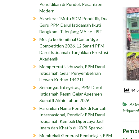
Pendidikan di Pondok Pesantren
Modern
Akselerasi Mutu SDM Pendidik, Dua
Guru PPM Darul Istiqamah Ikuti
Bangkom IT Jenjang MA se-HST
Melaju ke Semifinal Cambridge
Competition 2026, 12 Santri PPM
Darul Istiqamah Tunjukkan Prestasi
Akademik
Mempererat Ukhuwah, PPM Darul
Istiqamah Gelar Penyembelihan
Hewan Kurban 1447 H
Semangat Integritas, PPM Darul
44 v
Istiqamah Resmi Gelar Asesmen
Sumatif Akhir Tahun 2026
Aktiv
Harumkan Nama Pondok di Kancah
Istiqama
Internasional, Pendidik PPM Darul
Istiqamah Kembali Dipercaya Jadi
Imam dan Khatib di KBRI Spanyol
Pemba
Membekali Generasi Pembelajar, PPM