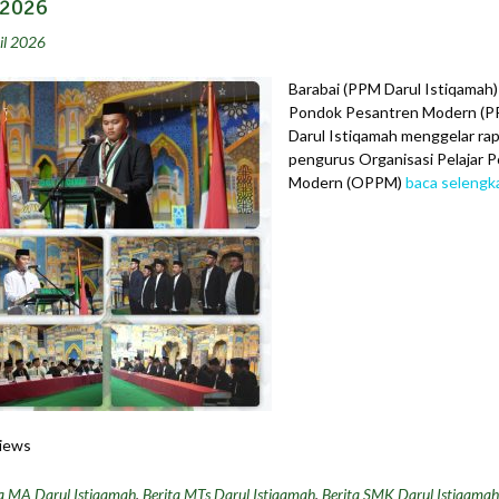
2026
il 2026
Barabai (PPM Darul Istiqamah)
Pondok Pesantren Modern (P
Darul Istiqamah menggelar rap
pengurus Organisasi Pelajar 
Modern (OPPM)
baca selengk
iews
a MA Darul Istiqamah
,
Berita MTs Darul Istiqamah
,
Berita SMK Darul Istiqamah