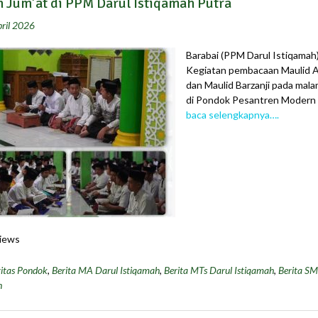
 Jum’at di PPM Darul Istiqamah Putra
ril 2026
Barabai (PPM Darul Istiqamah)
Kegiatan pembacaan Maulid 
dan Maulid Barzanji pada mala
di Pondok Pesantren Modern
baca selengkapnya….
iews
itas Pondok
,
Berita MA Darul Istiqamah
,
Berita MTs Darul Istiqamah
,
Berita SM
h