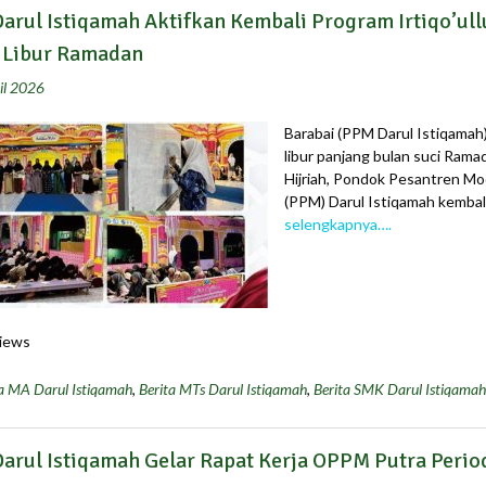
arul Istiqamah Aktifkan Kembali Program Irtiqo’ul
 Libur Ramadan
il 2026
Barabai (PPM Darul Istiqamah
libur panjang bulan suci Ram
Hijriah, Pondok Pesantren M
(PPM) Darul Istiqamah kembal
selengkapnya….
iews
a MA Darul Istiqamah
,
Berita MTs Darul Istiqamah
,
Berita SMK Darul Istiqamah
arul Istiqamah Gelar Rapat Kerja OPPM Putra Perio