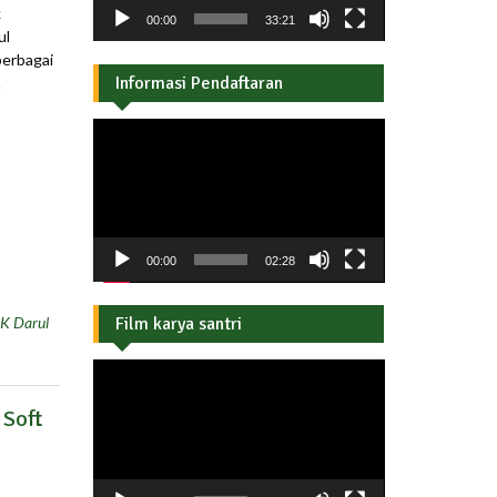
k
00:00
33:21
ul
berbagai
Informasi Pendaftaran
.
Pemutar
Video
00:00
02:28
K Darul
Film karya santri
Pemutar
Video
 Soft