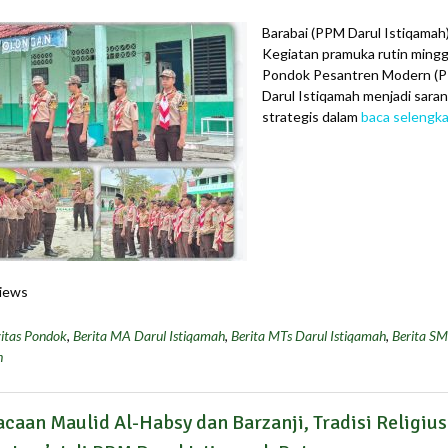
Barabai (PPM Darul Istiqamah)
Kegiatan pramuka rutin mingg
Pondok Pesantren Modern (
Darul Istiqamah menjadi sara
strategis dalam
baca selengk
iews
itas Pondok
,
Berita MA Darul Istiqamah
,
Berita MTs Darul Istiqamah
,
Berita SM
h
caan Maulid Al-Habsy dan Barzanji, Tradisi Religius