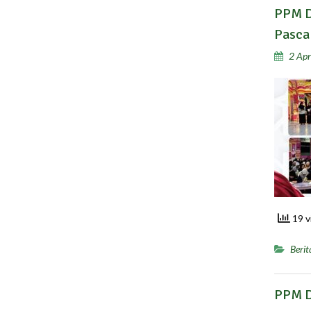
PPM D
Pasca
2 Apr
19 v
Berit
PPM D