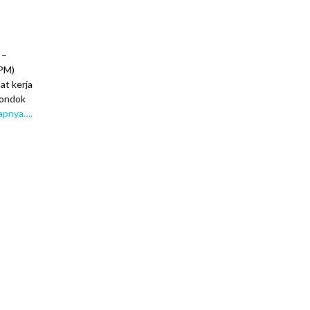
 –
PM)
at kerja
Pondok
apnya….