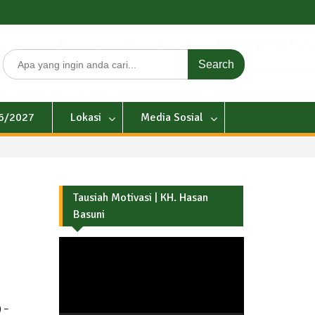
Search
for:
26/2027
Lokasi
Media Sosial
Tausiah Motivasi | KH. Hasan
Basuni
Pemutar
Video
 –