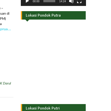
00:00
14:24
 –
uan di
Lokasi Pondok Putra
PPM)
na
apnya….
K Darul
Lokasi Pondok Putri