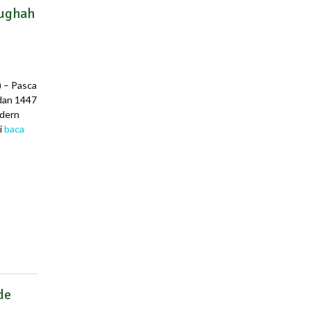
lughah
) – Pasca
adan 1447
odern
i
baca
de