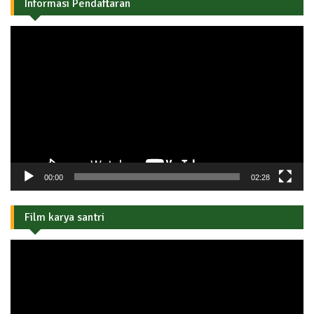
Informasi Pendaftaran
Pemutar
Video
00:00
02:28
Film karya santri
Pemutar
Video