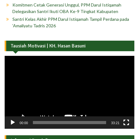
Komitmen Cetak Generasi Unggul, PPM Darul Istiqamah
Delegasikan Santri Ikuti OBA Ke-9 Tingkat Kabupaten
Santri Kelas Akhir PPM Darul Istiqamah Tampil Perdana pada
‘Amaliyatu Tadris 2026
Tausiah Motivasi | KH. Hasan Basuni
Pemutar
Video
00:00
33:21