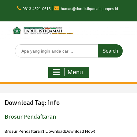
Skip
to
0813-4521-0615
humas@darulistiqamah.ponpes.id
content
Search
for:
Menu
Download Tag:
info
Brosur Pendaftaran
Brosur Pendaftaran1 DownloadDownload Now!