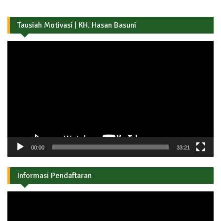
Tausiah Motivasi | KH. Hasan Basuni
Pemutar
Video
00:00
33:21
Informasi Pendaftaran
Pemutar
Video