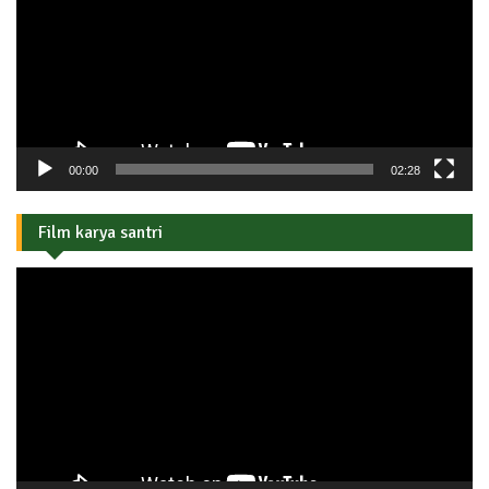
00:00
02:28
Film karya santri
Pemutar
Video