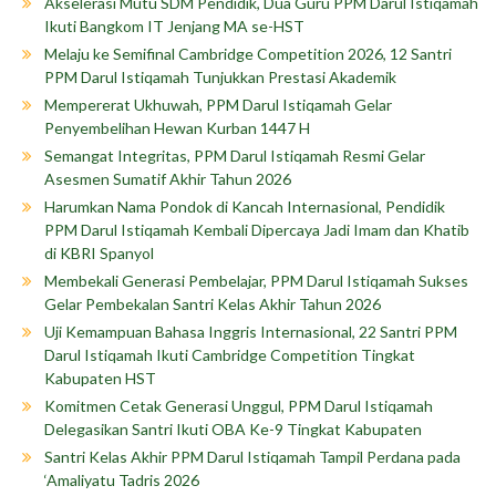
Akselerasi Mutu SDM Pendidik, Dua Guru PPM Darul Istiqamah
Ikuti Bangkom IT Jenjang MA se-HST
Melaju ke Semifinal Cambridge Competition 2026, 12 Santri
PPM Darul Istiqamah Tunjukkan Prestasi Akademik
Mempererat Ukhuwah, PPM Darul Istiqamah Gelar
Penyembelihan Hewan Kurban 1447 H
Semangat Integritas, PPM Darul Istiqamah Resmi Gelar
Asesmen Sumatif Akhir Tahun 2026
Harumkan Nama Pondok di Kancah Internasional, Pendidik
PPM Darul Istiqamah Kembali Dipercaya Jadi Imam dan Khatib
di KBRI Spanyol
Membekali Generasi Pembelajar, PPM Darul Istiqamah Sukses
Gelar Pembekalan Santri Kelas Akhir Tahun 2026
Uji Kemampuan Bahasa Inggris Internasional, 22 Santri PPM
Darul Istiqamah Ikuti Cambridge Competition Tingkat
Kabupaten HST
Komitmen Cetak Generasi Unggul, PPM Darul Istiqamah
Delegasikan Santri Ikuti OBA Ke-9 Tingkat Kabupaten
Santri Kelas Akhir PPM Darul Istiqamah Tampil Perdana pada
‘Amaliyatu Tadris 2026