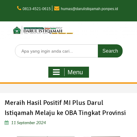
Skip
to
0813-4521-0615
humas@darulistiqamah.ponpes.id
content
Search
for:
Menu
Meraih Hasil Positif MI Plus Darul
Istiqamah Melaju ke OBA Tingkat Provinsi
11 September 2024