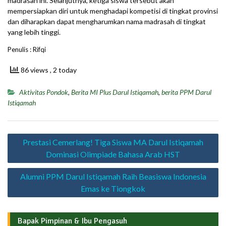
madrasah ini. Selanjutnya, ketiga siswa tersebut akan
mempersiapkan diri untuk menghadapi kompetisi di tingkat provinsi
dan diharapkan dapat mengharumkan nama madrasah di tingkat
yang lebih tinggi.
Penulis : Rifqi
86 views
, 2 today
Aktivitas Pondok
,
Berita MI Plus Darul Istiqamah
,
berita PPM Darul
Istiqamah
Navigasi
Prestasi Cemerlang! Tiga Siswa MA Darul Istiqamah
pos
Dominasi Olimpiade Bahasa Arab HST
Alumni PPM Darul Istiqamah Raih Beasiswa Indonesia
Emas ke Tiongkok
Bapak Pimpinan & Ibu Pengasuh