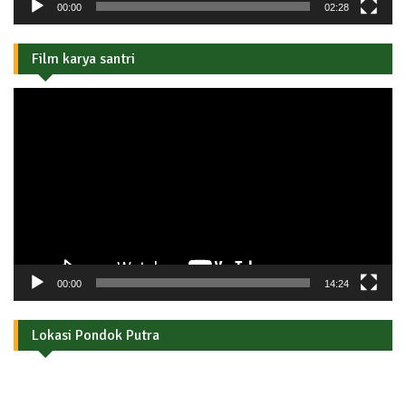
00:00
02:28
Film karya santri
Pemutar
Video
00:00
14:24
Lokasi Pondok Putra