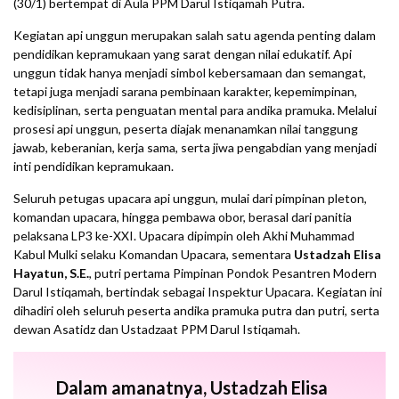
(30/1) bertempat di Aula PPM Darul Istiqamah Putra.
Kegiatan api unggun merupakan salah satu agenda penting dalam
pendidikan kepramukaan yang sarat dengan nilai edukatif. Api
unggun tidak hanya menjadi simbol kebersamaan dan semangat,
tetapi juga menjadi sarana pembinaan karakter, kepemimpinan,
kedisiplinan, serta penguatan mental para andika pramuka. Melalui
prosesi api unggun, peserta diajak menanamkan nilai tanggung
jawab, keberanian, kerja sama, serta jiwa pengabdian yang menjadi
inti pendidikan kepramukaan.
Seluruh petugas upacara api unggun, mulai dari pimpinan pleton,
komandan upacara, hingga pembawa obor, berasal dari panitia
pelaksana LP3 ke-XXI. Upacara dipimpin oleh Akhi Muhammad
Kabul Mulki selaku Komandan Upacara, sementara
Ustadzah Elisa
Hayatun, S.E.
, putri pertama Pimpinan Pondok Pesantren Modern
Darul Istiqamah, bertindak sebagai Inspektur Upacara. Kegiatan ini
dihadiri oleh seluruh peserta andika pramuka putra dan putri, serta
dewan Asatidz dan Ustadzaat PPM Darul Istiqamah.
Dalam amanatnya, Ustadzah Elisa