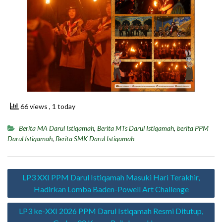
66 views
, 1 today
Berita MA Darul Istiqamah
,
Berita MTs Darul Istiqamah
,
berita PPM
Darul Istiqamah
,
Berita SMK Darul Istiqamah
Navigasi
LP3 XXI PPM Darul Istiqamah Masuki Hari Terakhir,
pos
Hadirkan Lomba Baden-Powell Art Challenge
LP3 ke-XXI 2026 PPM Darul Istiqamah Resmi Ditutup,