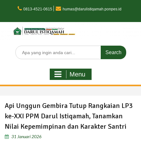
Skip
to
0813-4521-0615
humas@darulistiqamah.ponpes.id
content
Search
for:
Menu
Api Unggun Gembira Tutup Rangkaian LP3
ke-XXI PPM Darul Istiqamah, Tanamkan
Nilai Kepemimpinan dan Karakter Santri
31 Januari 2026