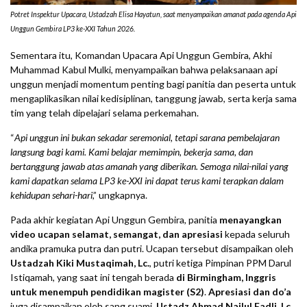
Potret Inspektur Upacara, Ustadzah Elisa Hayatun, saat menyampaikan amanat pada agenda Api
Unggun Gembira LP3 ke-XXI Tahun 2026.
Sementara itu, Komandan Upacara Api Unggun Gembira, Akhi
Muhammad Kabul Mulki, menyampaikan bahwa pelaksanaan api
unggun menjadi momentum penting bagi panitia dan peserta untuk
mengaplikasikan nilai kedisiplinan, tanggung jawab, serta kerja sama
tim yang telah dipelajari selama perkemahan.
“
Api unggun ini bukan sekadar seremonial, tetapi sarana pembelajaran
langsung bagi kami. Kami belajar memimpin, bekerja sama, dan
bertanggung jawab atas amanah yang diberikan. Semoga nilai-nilai yang
kami dapatkan selama LP3 ke-XXI ini dapat terus kami terapkan dalam
kehidupan sehari-hari
,” ungkapnya.
Pada akhir kegiatan Api Unggun Gembira, panitia
menayangkan
video ucapan selamat, semangat, dan apresiasi
kepada seluruh
andika pramuka putra dan putri. Ucapan tersebut disampaikan oleh
Ustadzah Kiki Mustaqimah, Lc.
, putri ketiga Pimpinan PPM Darul
Istiqamah, yang saat ini tengah berada
di Birmingham, Inggris
untuk menempuh pendidikan magister (S2)
.
Apresiasi dan do’a
juga disampaikan oleh sang suami,
Ustadz Ahmad Nailul Fadli, Lc.
,