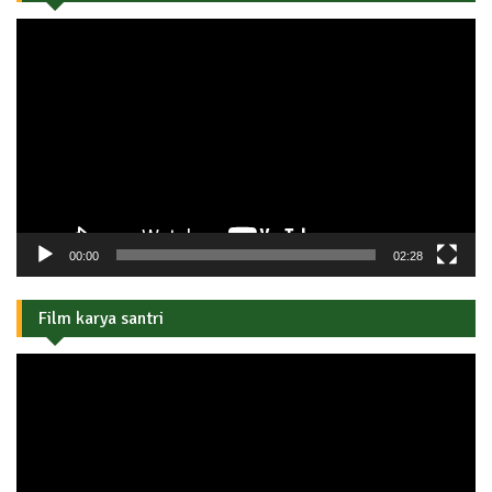
Pemutar
Video
00:00
02:28
Film karya santri
Pemutar
Video