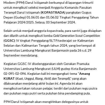
Modern (PPM) Darul Istiqamah berkumpul di lapangan trimurti
untuk mengikuti seleksi menjadi Anggota Komando Pasukan
Terampil Darul Istiqamah (
KOPASTRADA
) pangkalan Gugus
Depan (Gudep) 01.06.01 dan 01.06.02 Tingkat Penggalang Tahun
Pelajaran 2024/2025. Selasa, 03 September 2024.
Selain untuk menjadi anggota kopastrada, para santri juga disiapkan
dan dilatih untuk mengikuti lomba
Gold Generation Scout Competition
(
GGSC)
IV tingkat Penggalang/SLTP/sederajat se-Kalimantan
Selatan dan Kalimantan Tengah tahun 2024, yang bertempat di
Universitas Lambung Mangkurat Banjarmasin pada 26 s.d. 29
September mendatang.
Kegiatan GGSC IV diselenggarakan oleh Gerakan Pramuka
Universitas Lambung Mangkurat (ULM) gudep Kota Banjarmasin
02-095-02-096. Kegiatan kali ini mengangkat tema “
Amang
KURAT
(
Kuat, Unggul, Riang, Aktif, dan Terampil
),” yang akan
dilaksanakan menjelang akhir bulan ini. Agenda ini akan
mengikutsertakan ratusan pelajar, terdiri dari puluhan regu putra
dan puluhan regu putri serta puluhan bina pendamping pula.
PPM Darul Istiqamah akan mengirimkan delegasinya untuk