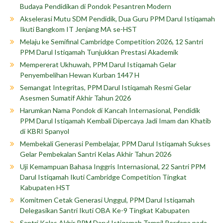
Budaya Pendidikan di Pondok Pesantren Modern
Akselerasi Mutu SDM Pendidik, Dua Guru PPM Darul Istiqamah
Ikuti Bangkom IT Jenjang MA se-HST
Melaju ke Semifinal Cambridge Competition 2026, 12 Santri
PPM Darul Istiqamah Tunjukkan Prestasi Akademik
Mempererat Ukhuwah, PPM Darul Istiqamah Gelar
Penyembelihan Hewan Kurban 1447 H
Semangat Integritas, PPM Darul Istiqamah Resmi Gelar
Asesmen Sumatif Akhir Tahun 2026
Harumkan Nama Pondok di Kancah Internasional, Pendidik
PPM Darul Istiqamah Kembali Dipercaya Jadi Imam dan Khatib
di KBRI Spanyol
Membekali Generasi Pembelajar, PPM Darul Istiqamah Sukses
Gelar Pembekalan Santri Kelas Akhir Tahun 2026
Uji Kemampuan Bahasa Inggris Internasional, 22 Santri PPM
Darul Istiqamah Ikuti Cambridge Competition Tingkat
Kabupaten HST
Komitmen Cetak Generasi Unggul, PPM Darul Istiqamah
Delegasikan Santri Ikuti OBA Ke-9 Tingkat Kabupaten
Santri Kelas Akhir PPM Darul Istiqamah Tampil Perdana pada