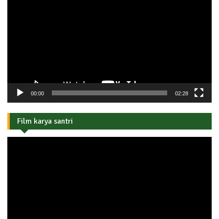
Video
00:00
02:28
Film karya santri
Pemutar
Video