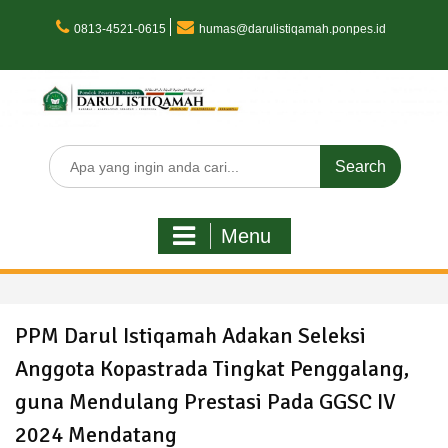
Skip
to
0813-4521-0615
humas@darulistiqamah.ponpes.id
content
Search
for:
Menu
PPM Darul Istiqamah Adakan Seleksi
Anggota Kopastrada Tingkat Penggalang,
guna Mendulang Prestasi Pada GGSC IV
2024 Mendatang