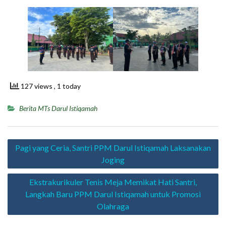
127 views
, 1 today
Berita MTs Darul Istiqamah
Navigasi
Pagi yang Ceria, Santri PPM Darul Istiqamah Laksanakan
pos
Joging
Ekstrakurikuler Tenis Meja Memikat Hati Santri,
Langkah Baru PPM Darul Istiqamah untuk Promosi
Olahraga