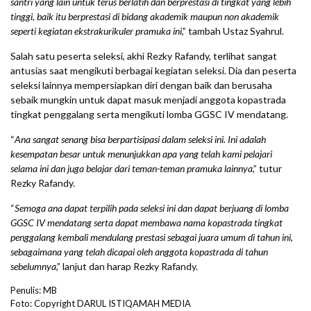
santri yang lain untuk terus berlatih dan berprestasi di tingkat yang lebih
tinggi, baik itu berprestasi di bidang akademik maupun non akademik
seperti kegiatan ekstrakurikuler pramuka ini
,” tambah Ustaz Syahrul.
Salah satu peserta seleksi, akhi Rezky Rafandy, terlihat sangat
antusias saat mengikuti berbagai kegiatan seleksi. Dia dan peserta
seleksi lainnya mempersiapkan diri dengan baik dan berusaha
sebaik mungkin untuk dapat masuk menjadi anggota kopastrada
tingkat penggalang serta mengikuti lomba GGSC IV mendatang.
“
Ana sangat senang bisa berpartisipasi dalam seleksi ini. Ini adalah
kesempatan besar untuk menunjukkan apa yang telah kami pelajari
selama ini dan juga belajar dari teman-teman pramuka lainnya
,” tutur
Rezky Rafandy.
“
Semoga ana dapat terpilih pada seleksi ini dan dapat berjuang di lomba
GGSC IV mendatang serta dapat membawa nama kopastrada tingkat
penggalang kembali mendulang prestasi sebagai juara umum di tahun ini
,
sebagaimana yang telah dicapai oleh anggota kopastrada di tahun
sebelumnya
,” lanjut dan harap Rezky Rafandy.
Penulis: MB
Foto: Copyright DARUL ISTIQAMAH MEDIA