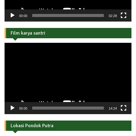
00:00
02:28
Film karya santri
Pemutar
Video
00:00
14:24
Lokasi Pondok Putra