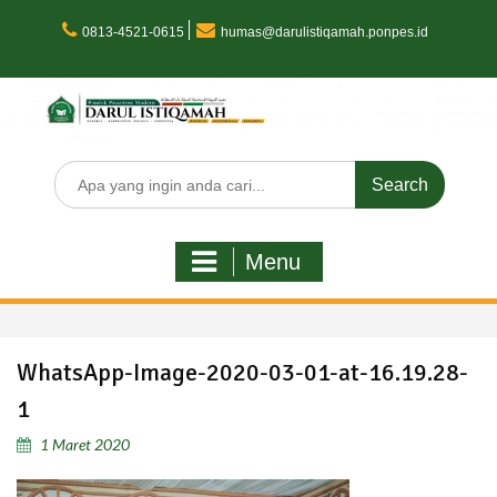
Skip
to
0813-4521-0615
humas@darulistiqamah.ponpes.id
content
Search
for:
Menu
WhatsApp-Image-2020-03-01-at-16.19.28-
1
1 Maret 2020