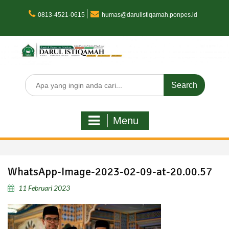
Skip
to
0813-4521-0615
humas@darulistiqamah.ponpes.id
content
Search
for:
Menu
WhatsApp-Image-2023-02-09-at-20.00.57
11 Februari 2023