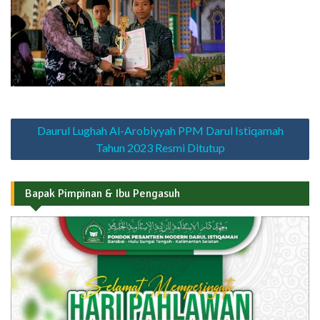
Navigasi
Daurul Lughah Al-Arobiyyah PPM Darul Istiqamah
pos
Tahun 2023 Resmi Ditutup
Bapak Pimpinan & Ibu Pengasuh