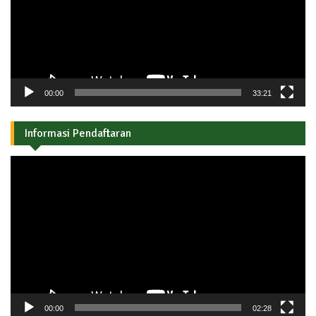
00:00
33:21
Informasi Pendaftaran
Pemutar
Video
00:00
02:28