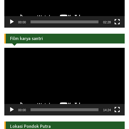
00:00
02:28
Film karya santri
Pemutar
Video
00:00
14:24
Lokasi Pondok Putra