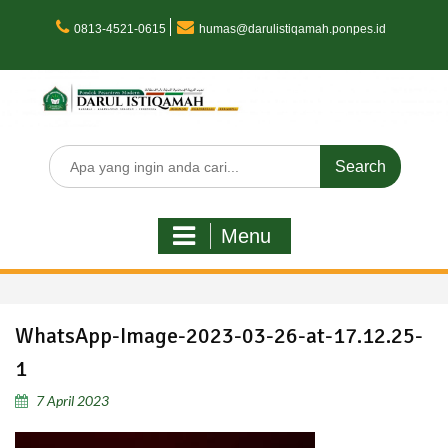
Skip
to
0813-4521-0615
humas@darulistiqamah.ponpes.id
content
Search
for:
Menu
WhatsApp-Image-2023-03-26-at-17.12.25-
1
7 April 2023