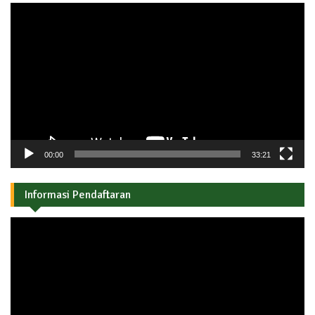
Pemutar
Video
00:00
33:21
Informasi Pendaftaran
Pemutar
Video