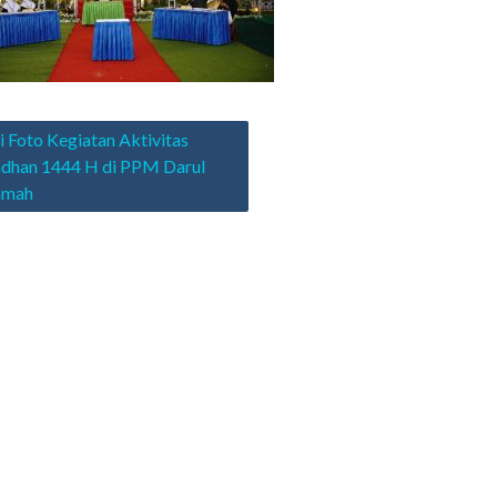
asi
i Foto Kegiatan Aktivitas
dhan 1444 H di PPM Darul
amah