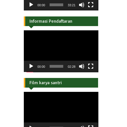
00:00
33:21
Informasi Pendaftaran
Pemutar
Video
00:00
02:28
Film karya santri
Pemutar
Video