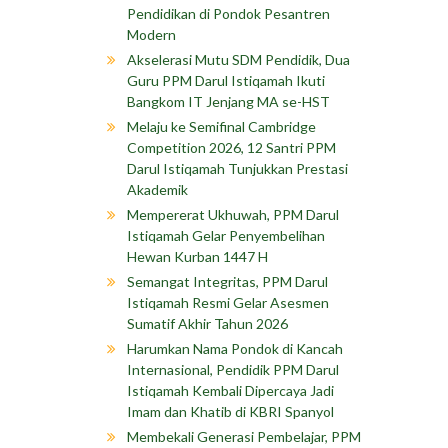
Pendidikan di Pondok Pesantren
Modern
Akselerasi Mutu SDM Pendidik, Dua
Guru PPM Darul Istiqamah Ikuti
Bangkom IT Jenjang MA se-HST
Melaju ke Semifinal Cambridge
Competition 2026, 12 Santri PPM
Darul Istiqamah Tunjukkan Prestasi
Akademik
Mempererat Ukhuwah, PPM Darul
Istiqamah Gelar Penyembelihan
Hewan Kurban 1447 H
Semangat Integritas, PPM Darul
Istiqamah Resmi Gelar Asesmen
Sumatif Akhir Tahun 2026
Harumkan Nama Pondok di Kancah
Internasional, Pendidik PPM Darul
Istiqamah Kembali Dipercaya Jadi
Imam dan Khatib di KBRI Spanyol
Membekali Generasi Pembelajar, PPM