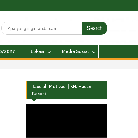
Search
for:
26/2027
Lokasi
Media Sosial
Tausiah Motivasi | KH. Hasan
Basuni
Pemutar
Video