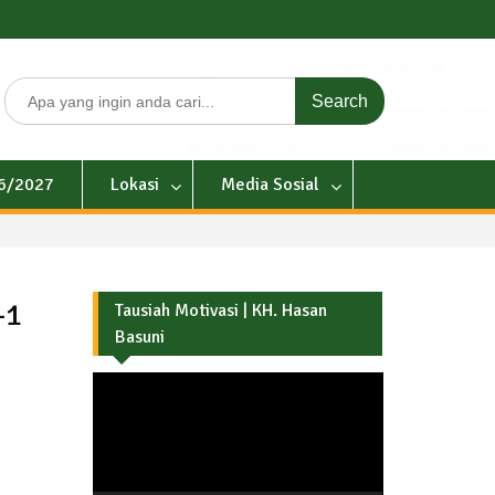
Search
for:
26/2027
Lokasi
Media Sosial
-1
Tausiah Motivasi | KH. Hasan
Basuni
Pemutar
Video