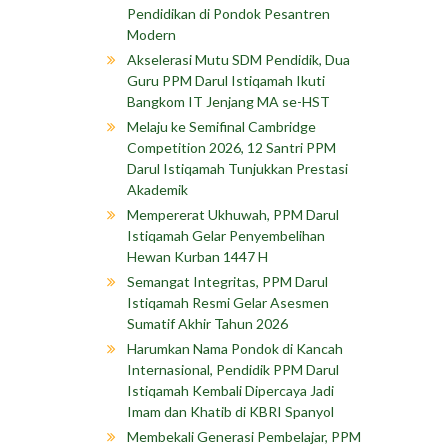
Pendidikan di Pondok Pesantren
Modern
Akselerasi Mutu SDM Pendidik, Dua
Guru PPM Darul Istiqamah Ikuti
Bangkom IT Jenjang MA se-HST
Melaju ke Semifinal Cambridge
Competition 2026, 12 Santri PPM
Darul Istiqamah Tunjukkan Prestasi
Akademik
Mempererat Ukhuwah, PPM Darul
Istiqamah Gelar Penyembelihan
Hewan Kurban 1447 H
Semangat Integritas, PPM Darul
Istiqamah Resmi Gelar Asesmen
Sumatif Akhir Tahun 2026
Harumkan Nama Pondok di Kancah
Internasional, Pendidik PPM Darul
Istiqamah Kembali Dipercaya Jadi
Imam dan Khatib di KBRI Spanyol
Membekali Generasi Pembelajar, PPM