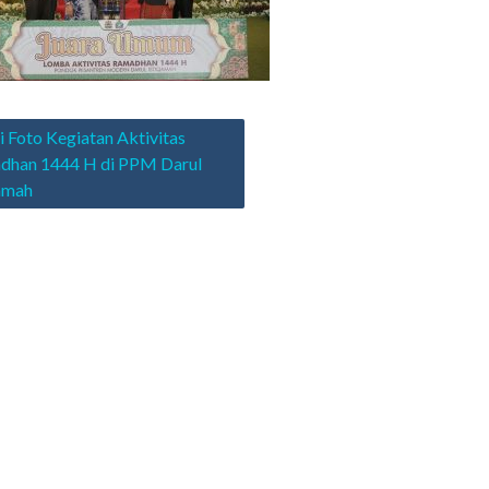
asi
i Foto Kegiatan Aktivitas
dhan 1444 H di PPM Darul
amah