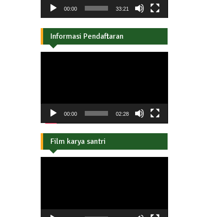
00:00
33:21
Informasi Pendaftaran
Pemutar
Video
00:00
02:28
Film karya santri
Pemutar
Video