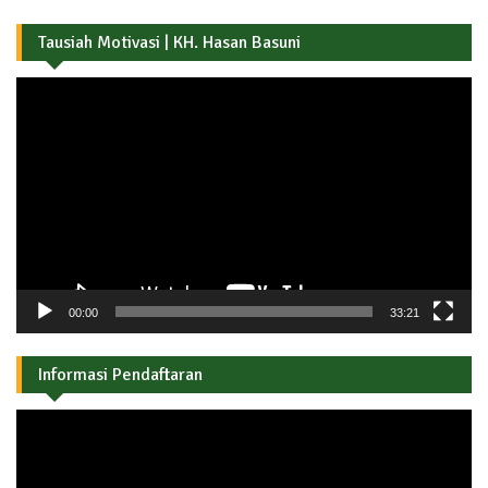
Tausiah Motivasi | KH. Hasan Basuni
Pemutar
Video
00:00
33:21
Informasi Pendaftaran
Pemutar
Video