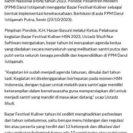
Santri Nasional (HSN) tahun 2023, Pondok Pesantren Modern
(PPM) Darul Istiqamah menggelar Bazar Festival Kuliner sebagai
bentuk implementasi kewirausahaan. Berlokasi di aula PPM Darul
Istiqamah Putra, Senin (23/10/2023).
Pimpinan Pondok, K.H. Hasan Basuni melalui Ketua Pelaksana
kegiatan Bazar Festival Kuliner HSN 2023, Ustadz Shufi Nur
Saftiwan mengatakan, bazar tahun ini merupakan agenda kedua
yang diadakan secara menyeluruh yang melibatkan santri putra dan
putri serta seluruh tenaga pendidik dan kependidikan di PPM Darul
Istiqamah.
“Kegiatan ini sudah menjadi agenda tahunan, dimulai dari tahun
tadi. Kegiatan ini diselenggarakan bertepatan pada momen HSN
Indonesia, dengan tujuan untuk melatih para santri agar memiliki
keterampilan dalam berwirauasaha guna mempersiapkan diri untuk
menjadi santri yang mandiri di masa akan datang,” ucap Ustadz
Shufi.
Bazar Festival Kuliner tahun ini sedikit menghadirkan perbedaan
dari tahun sebelumnya, yaitu berupa menu hidangan dan regulasi
tim atau peserta yang terdiri dari 12 kelompok dan dibatasi dari
satu angkatan/kelompok hanya ada 10 santri putra atau putri yang