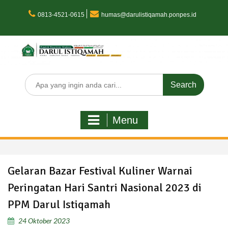
Skip
to
0813-4521-0615
humas@darulistiqamah.ponpes.id
content
Search
for:
Menu
Gelaran Bazar Festival Kuliner Warnai
Peringatan Hari Santri Nasional 2023 di
PPM Darul Istiqamah
24 Oktober 2023