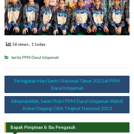
56 views
, 1 today
berita PPM Darul Istiqamah
Navigasi
Peringatan Hari Santri Nasional Tahun 2023 di PPM
pos
Darul Istiqamah
Alhamdulillah, Santri Putri PPM Darul Istiqamah Wakili
Kalsel Diajang OBA Tingkat Nasional 2023
Bapak Pimpinan & Ibu Pengasuh