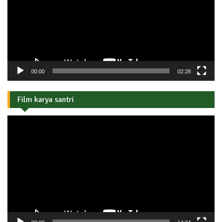
00:00
02:28
Film karya santri
Pemutar
Video