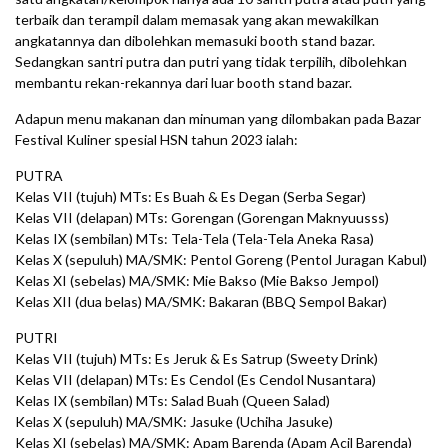
terbaik dan terampil dalam memasak yang akan mewakilkan
angkatannya dan dibolehkan memasuki booth stand bazar.
Sedangkan santri putra dan putri yang tidak terpilih, dibolehkan
membantu rekan-rekannya dari luar booth stand bazar.
Adapun menu makanan dan minuman yang dilombakan pada Bazar
Festival Kuliner spesial HSN tahun 2023 ialah:
PUTRA
Kelas VII (tujuh) MTs: Es Buah & Es Degan (Serba Segar)
Kelas VII (delapan) MTs: Gorengan (Gorengan Maknyuusss)
Kelas IX (sembilan) MTs: Tela-Tela (Tela-Tela Aneka Rasa)
Kelas X (sepuluh) MA/SMK: Pentol Goreng (Pentol Juragan Kabul)
Kelas XI (sebelas) MA/SMK: Mie Bakso (Mie Bakso Jempol)
Kelas XII (dua belas) MA/SMK: Bakaran (BBQ Sempol Bakar)
PUTRI
Kelas VII (tujuh) MTs: Es Jeruk & Es Satrup (Sweety Drink)
Kelas VII (delapan) MTs: Es Cendol (Es Cendol Nusantara)
Kelas IX (sembilan) MTs: Salad Buah (Queen Salad)
Kelas X (sepuluh) MA/SMK: Jasuke (Uchiha Jasuke)
Kelas XI (sebelas) MA/SMK: Apam Barenda (Apam Acil Barenda)