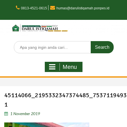
Skip
to
0813-4521-0615
humas@darulistiqamah.ponpes.id
content
Search
for:
Menu
45114066_2195332347374485_7537119493
1
1 November 2019