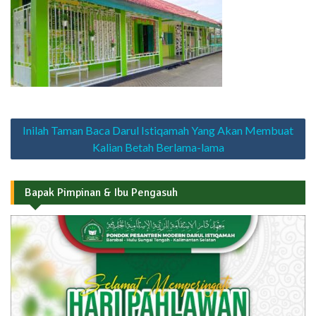
Navigasi
Inilah Taman Baca Darul Istiqamah Yang Akan Membuat
pos
Kalian Betah Berlama-lama
Bapak Pimpinan & Ibu Pengasuh