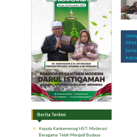
Navig
Jelan
pos
PPMDI
Sosia
Keba
Berita Terkini
Kepala Kankemenag HST: Moderasi
Beragama Telah Menjadi Budaya