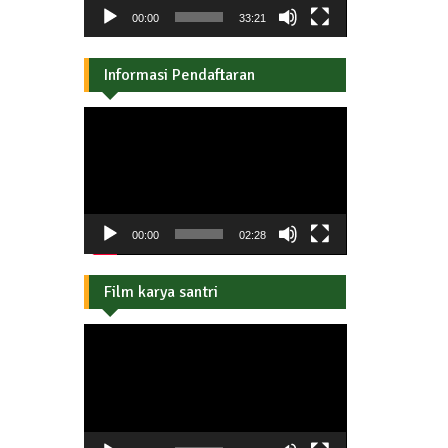
00:00
33:21
Informasi Pendaftaran
Pemutar
Video
00:00
02:28
Film karya santri
Pemutar
Video