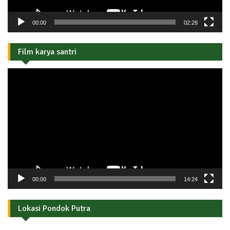
00:00
02:28
Film karya santri
Pemutar
Video
00:00
14:24
Lokasi Pondok Putra