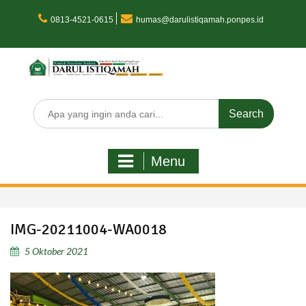
Skip
to
0813-4521-0615
humas@darulistiqamah.ponpes.id
content
Search
for:
Menu
IMG-20211004-WA0018
5 Oktober 2021