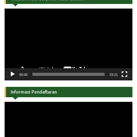
Pemutar
Video
00:00
33:21
Informasi Pendaftaran
Pemutar
Video