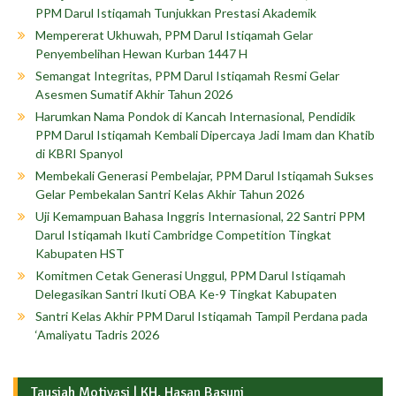
PPM Darul Istiqamah Tunjukkan Prestasi Akademik
Mempererat Ukhuwah, PPM Darul Istiqamah Gelar
Penyembelihan Hewan Kurban 1447 H
Semangat Integritas, PPM Darul Istiqamah Resmi Gelar
Asesmen Sumatif Akhir Tahun 2026
Harumkan Nama Pondok di Kancah Internasional, Pendidik
PPM Darul Istiqamah Kembali Dipercaya Jadi Imam dan Khatib
di KBRI Spanyol
Membekali Generasi Pembelajar, PPM Darul Istiqamah Sukses
Gelar Pembekalan Santri Kelas Akhir Tahun 2026
Uji Kemampuan Bahasa Inggris Internasional, 22 Santri PPM
Darul Istiqamah Ikuti Cambridge Competition Tingkat
Kabupaten HST
Komitmen Cetak Generasi Unggul, PPM Darul Istiqamah
Delegasikan Santri Ikuti OBA Ke-9 Tingkat Kabupaten
Santri Kelas Akhir PPM Darul Istiqamah Tampil Perdana pada
‘Amaliyatu Tadris 2026
Tausiah Motivasi | KH. Hasan Basuni