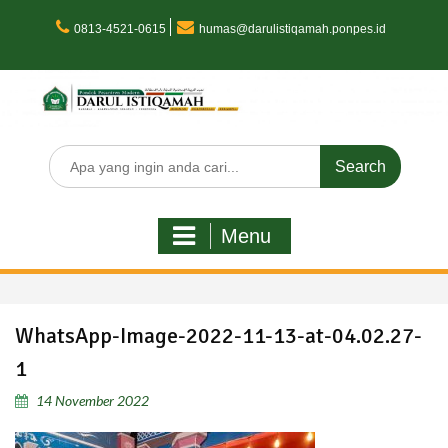
Skip
to
0813-4521-0615
humas@darulistiqamah.ponpes.id
content
Search
for:
Menu
WhatsApp-Image-2022-11-13-at-04.02.27-
1
14 November 2022