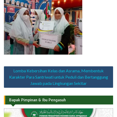
Navigasi
Lomba Kebersihan Kelas dan Asrama, Membentuk
pos
Karakter Para Santriwati untuk Peduli dan Bertanggung
Jawab pada Lingkungan Sekitar
Bapak Pimpinan & Ibu Pengasuh