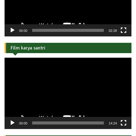
00:00
02:28
Film karya santri
Pemutar
Video
00:00
14:24