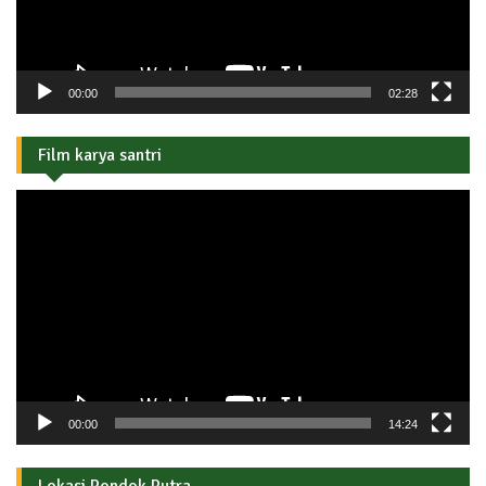
00:00
02:28
Film karya santri
Pemutar
Video
00:00
14:24