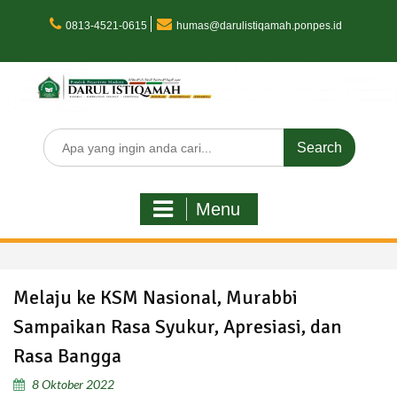
Skip
to
0813-4521-0615
humas@darulistiqamah.ponpes.id
content
Search
for:
Menu
Melaju ke KSM Nasional, Murabbi
Sampaikan Rasa Syukur, Apresiasi, dan
Rasa Bangga
8 Oktober 2022