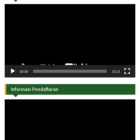
Pemutar
Video
00:00
33:21
Informasi Pendaftaran
Pemutar
Video