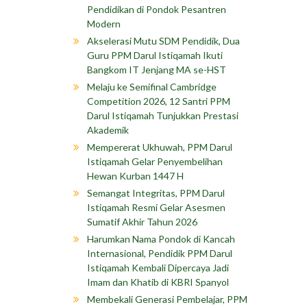
Pendidikan di Pondok Pesantren
Modern
Akselerasi Mutu SDM Pendidik, Dua
Guru PPM Darul Istiqamah Ikuti
Bangkom IT Jenjang MA se-HST
Melaju ke Semifinal Cambridge
Competition 2026, 12 Santri PPM
Darul Istiqamah Tunjukkan Prestasi
Akademik
Mempererat Ukhuwah, PPM Darul
Istiqamah Gelar Penyembelihan
Hewan Kurban 1447 H
Semangat Integritas, PPM Darul
Istiqamah Resmi Gelar Asesmen
Sumatif Akhir Tahun 2026
Harumkan Nama Pondok di Kancah
Internasional, Pendidik PPM Darul
Istiqamah Kembali Dipercaya Jadi
Imam dan Khatib di KBRI Spanyol
Membekali Generasi Pembelajar, PPM