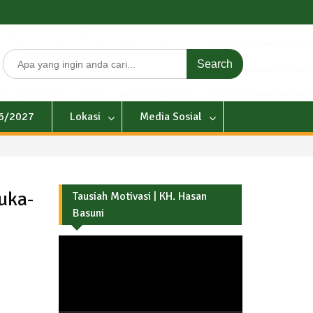
Search
for:
26/2027
Lokasi
Media Sosial
uka-
Tausiah Motivasi | KH. Hasan
Basuni
Pemutar
Video