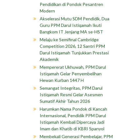
Pendidikan di Pondok Pesantren
Modern
Akselerasi Mutu SDM Pendidik, Dua
Guru PPM Darul Istiqamah Ikuti
Bangkom IT Jenjang MA se-HST
Melaju ke Semifinal Cambridge
Competition 2026, 12 Santri PPM
Darul Istiqamah Tunjukkan Prestasi
Akademik
Mempererat Ukhuwah, PPM Darul
Istiqamah Gelar Penyembelihan
Hewan Kurban 1447 H
Semangat Integritas, PPM Darul
Istiqamah Resmi Gelar Asesmen
Sumatif Akhir Tahun 2026
Harumkan Nama Pondok di Kancah
Internasional, Pendidik PPM Darul
Istiqamah Kembali Dipercaya Jadi
Imam dan Khatib di KBRI Spanyol
Membekali Generasi Pembelajar, PPM