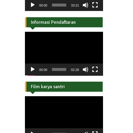
00:00
33:21
Informasi Pendaftaran
Pemutar
Video
00:00
02:28
Film karya santri
Pemutar
Video