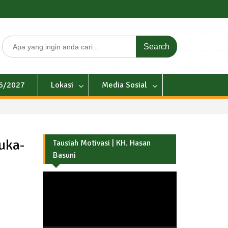
Search
for:
26/2027
Lokasi
Media Sosial
uka-
Tausiah Motivasi | KH. Hasan
Basuni
Pemutar
Video