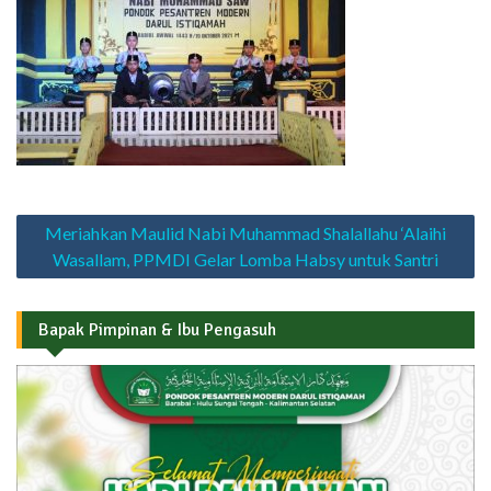
Navigasi
Meriahkan Maulid Nabi Muhammad Shalallahu ‘Alaihi
pos
Wasallam, PPMDI Gelar Lomba Habsy untuk Santri
Bapak Pimpinan & Ibu Pengasuh