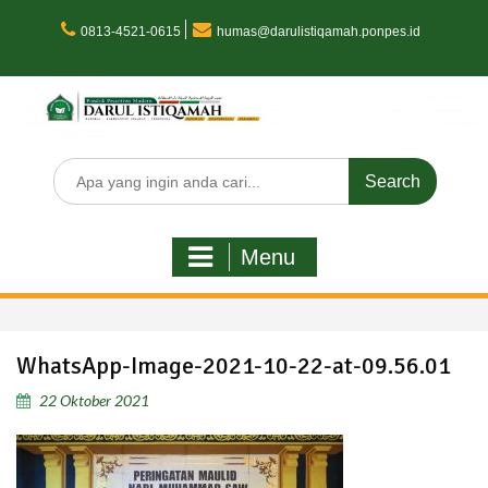
Skip
to
0813-4521-0615
humas@darulistiqamah.ponpes.id
content
Search
for:
Menu
WhatsApp-Image-2021-10-22-at-09.56.01
22 Oktober 2021