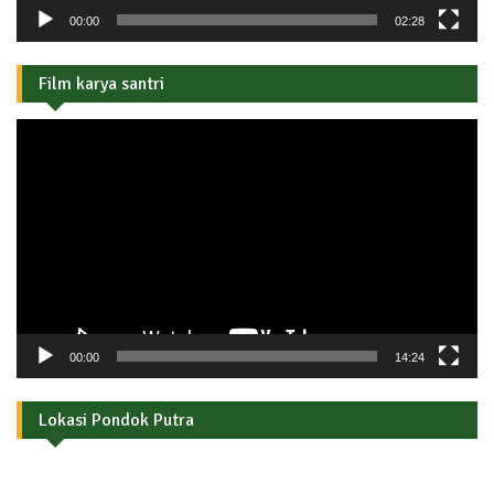
00:00
02:28
Film karya santri
Pemutar
Video
00:00
14:24
Lokasi Pondok Putra