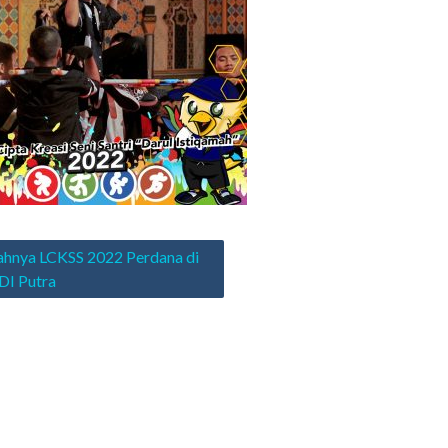
asi
hnya LCKSS 2022 Perdana di
I Putra