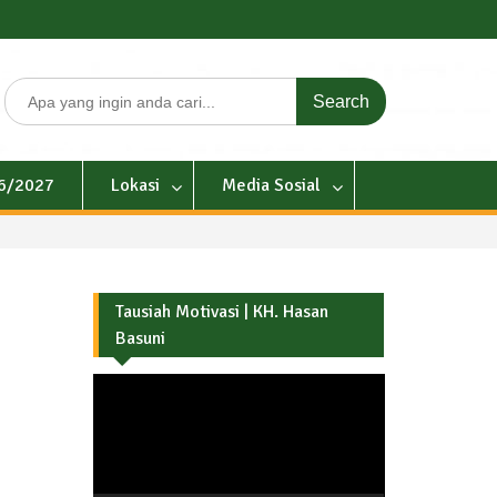
Search
for:
26/2027
Lokasi
Media Sosial
Tausiah Motivasi | KH. Hasan
Basuni
Pemutar
Video