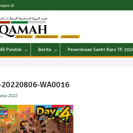
npes.id
ofil Pondok
Berita
Penerimaan Santri Baru TP. 20
-20220806-WA0016
stus 2022