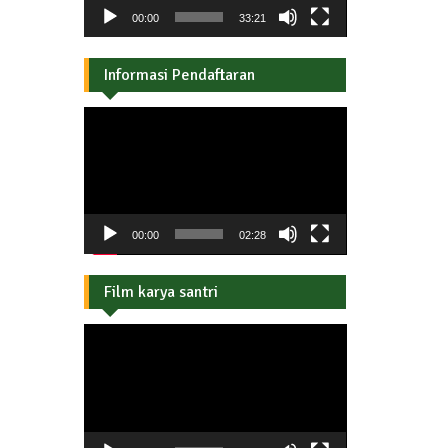
00:00
33:21
Informasi Pendaftaran
Pemutar
Video
00:00
02:28
Film karya santri
Pemutar
Video