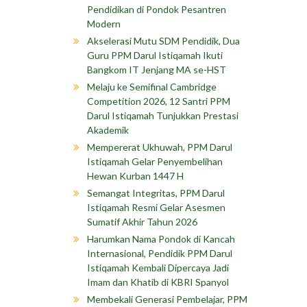
Pendidikan di Pondok Pesantren
Modern
Akselerasi Mutu SDM Pendidik, Dua
Guru PPM Darul Istiqamah Ikuti
Bangkom IT Jenjang MA se-HST
Melaju ke Semifinal Cambridge
Competition 2026, 12 Santri PPM
Darul Istiqamah Tunjukkan Prestasi
Akademik
Mempererat Ukhuwah, PPM Darul
Istiqamah Gelar Penyembelihan
Hewan Kurban 1447 H
Semangat Integritas, PPM Darul
Istiqamah Resmi Gelar Asesmen
Sumatif Akhir Tahun 2026
Harumkan Nama Pondok di Kancah
Internasional, Pendidik PPM Darul
Istiqamah Kembali Dipercaya Jadi
Imam dan Khatib di KBRI Spanyol
Membekali Generasi Pembelajar, PPM