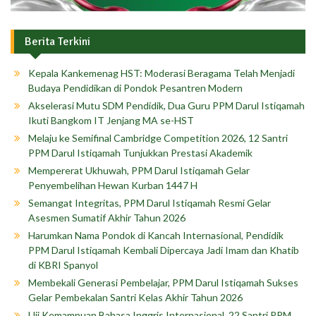
Berita Terkini
Kepala Kankemenag HST: Moderasi Beragama Telah Menjadi
Budaya Pendidikan di Pondok Pesantren Modern
Akselerasi Mutu SDM Pendidik, Dua Guru PPM Darul Istiqamah
Ikuti Bangkom IT Jenjang MA se-HST
Melaju ke Semifinal Cambridge Competition 2026, 12 Santri
PPM Darul Istiqamah Tunjukkan Prestasi Akademik
Mempererat Ukhuwah, PPM Darul Istiqamah Gelar
Penyembelihan Hewan Kurban 1447 H
Semangat Integritas, PPM Darul Istiqamah Resmi Gelar
Asesmen Sumatif Akhir Tahun 2026
Harumkan Nama Pondok di Kancah Internasional, Pendidik
PPM Darul Istiqamah Kembali Dipercaya Jadi Imam dan Khatib
di KBRI Spanyol
Membekali Generasi Pembelajar, PPM Darul Istiqamah Sukses
Gelar Pembekalan Santri Kelas Akhir Tahun 2026
Uji Kemampuan Bahasa Inggris Internasional, 22 Santri PPM