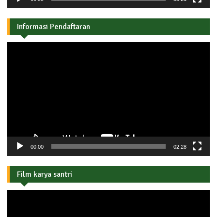
Informasi Pendaftaran
Pemutar
Video
00:00
02:28
Film karya santri
Pemutar
Video