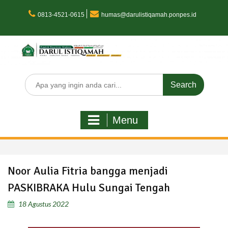
Skip
to
0813-4521-0615
humas@darulistiqamah.ponpes.id
content
Search
for:
Menu
Noor Aulia Fitria bangga menjadi
PASKIBRAKA Hulu Sungai Tengah
18 Agustus 2022