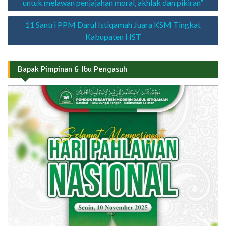
untuk melawan penjajahan moral, akhlak dan pikiran”
11 Santri PPM Darul Istiqamah Juara KSM Tingkat
Kabupaten HST
Bapak Pimpinan & Ibu Pengasuh