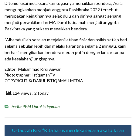
Ditemui usai melaksanakan tugasnya menaikkan bendera, Aulia
mengungkapkan menjadi anggota Paskibraka 2022 tersebut
merupakan keinginannya sejak dulu dan dirinya sangat senang
menjadi perwakilan dari MA Darul Istiqamah menjadi anggota
Paskibraka yang sukses menaikkan bendera.
“Alhamdulillah setelah menjalani latihan fisik dan psikis setiap hari
selama sebulan lebih dan melalui karantina selama 2 minggu, kami
berhasil mengibarkan bendera merah putih dengan lancar tanpa
ada kesalahan,” ungkapnya.
Editor : Muhammad Rifqi Anwari
Photographer : IstiqamahTV
COPYRIGHT © DARUL ISTIQAMAH MEDIA
124 views
, 2 today
berita PPM Darul Istiqamah
Navigasi
Ustadzah Kiki “Kita harus merdeka secara akal pikiran
pos