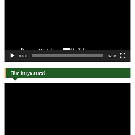
Video
00:00
02:28
Film karya santri
Pemutar
Video