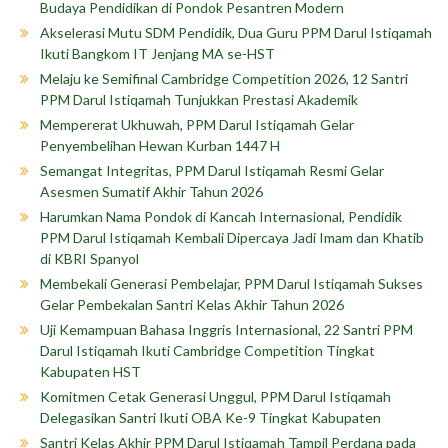
Budaya Pendidikan di Pondok Pesantren Modern
Akselerasi Mutu SDM Pendidik, Dua Guru PPM Darul Istiqamah
Ikuti Bangkom IT Jenjang MA se-HST
Melaju ke Semifinal Cambridge Competition 2026, 12 Santri
PPM Darul Istiqamah Tunjukkan Prestasi Akademik
Mempererat Ukhuwah, PPM Darul Istiqamah Gelar
Penyembelihan Hewan Kurban 1447 H
Semangat Integritas, PPM Darul Istiqamah Resmi Gelar
Asesmen Sumatif Akhir Tahun 2026
Harumkan Nama Pondok di Kancah Internasional, Pendidik
PPM Darul Istiqamah Kembali Dipercaya Jadi Imam dan Khatib
di KBRI Spanyol
Membekali Generasi Pembelajar, PPM Darul Istiqamah Sukses
Gelar Pembekalan Santri Kelas Akhir Tahun 2026
Uji Kemampuan Bahasa Inggris Internasional, 22 Santri PPM
Darul Istiqamah Ikuti Cambridge Competition Tingkat
Kabupaten HST
Komitmen Cetak Generasi Unggul, PPM Darul Istiqamah
Delegasikan Santri Ikuti OBA Ke-9 Tingkat Kabupaten
Santri Kelas Akhir PPM Darul Istiqamah Tampil Perdana pada