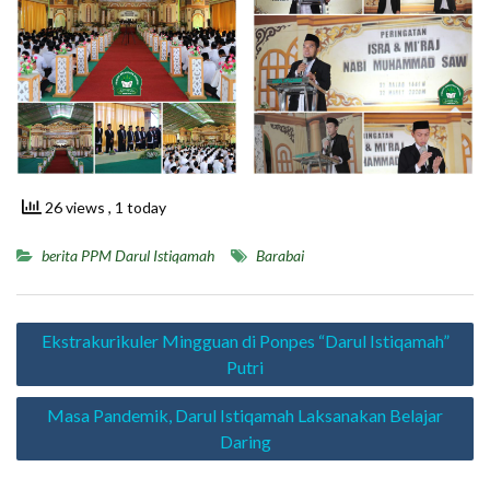
26 views
, 1 today
berita PPM Darul Istiqamah
Barabai
Navigasi
Ekstrakurikuler Mingguan di Ponpes “Darul Istiqamah”
pos
Putri
Masa Pandemik, Darul Istiqamah Laksanakan Belajar
Daring