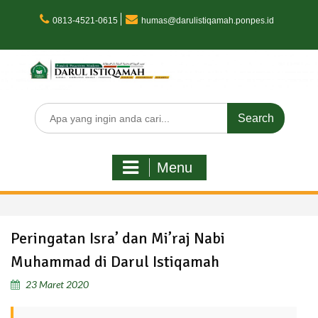
Skip
to
0813-4521-0615
humas@darulistiqamah.ponpes.id
content
Search
for:
Menu
Peringatan Isra’ dan Mi’raj Nabi
Muhammad di Darul Istiqamah
23 Maret 2020