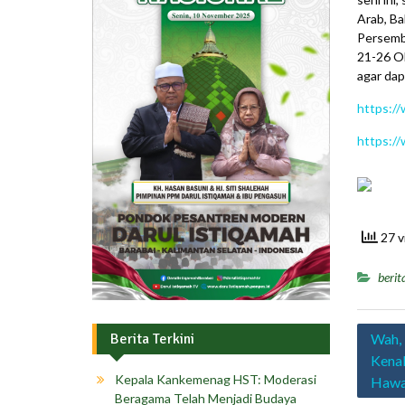
Arab, Ba
Persemba
21-26 O
agar dap
https:/
https:/
27 v
berit
Navig
Berita Terkini
Wah, 
pos
Kenal
Kepala Kankemenag HST: Moderasi
Hawa
Beragama Telah Menjadi Budaya