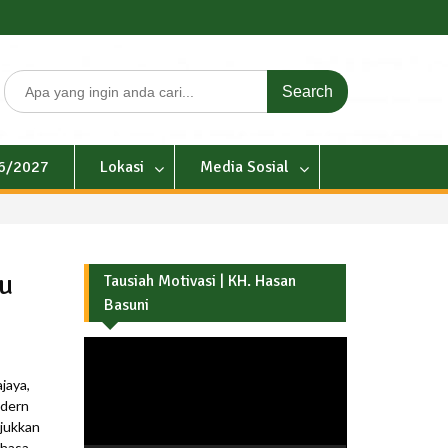
Search
for:
26/2027
Lokasi
Media Sosial
u
Tausiah Motivasi | KH. Hasan
Basuni
Pemutar
Video
jaya,
odern
njukkan
ahasa