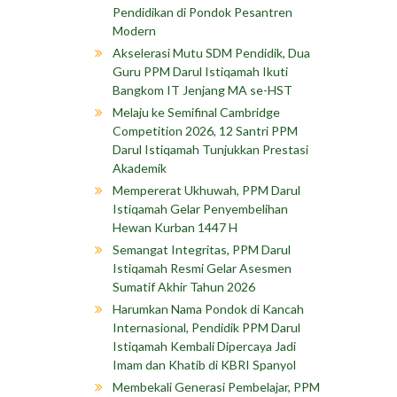
Pendidikan di Pondok Pesantren
Modern
Akselerasi Mutu SDM Pendidik, Dua
Guru PPM Darul Istiqamah Ikuti
Bangkom IT Jenjang MA se-HST
Melaju ke Semifinal Cambridge
Competition 2026, 12 Santri PPM
Darul Istiqamah Tunjukkan Prestasi
Akademik
Mempererat Ukhuwah, PPM Darul
Istiqamah Gelar Penyembelihan
Hewan Kurban 1447 H
Semangat Integritas, PPM Darul
Istiqamah Resmi Gelar Asesmen
Sumatif Akhir Tahun 2026
Harumkan Nama Pondok di Kancah
Internasional, Pendidik PPM Darul
Istiqamah Kembali Dipercaya Jadi
Imam dan Khatib di KBRI Spanyol
Membekali Generasi Pembelajar, PPM