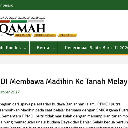
npes.id
ofil Pondok
Berita
Penerimaan Santri Baru TP. 20
DI Membawa Madihin Ke Tanah Melay
ktober 2017
bagian dari upaya pelestarian budaya Banjar nan Islami, PPMDI putra
embahkan Madihin pada saat belajar bersama dengan SMK Agama Putra
. Sementara PPMDI putri tidak mau kalah dengan menampilkan tarian m
nal yang memadukan unsur budaya Dayak dan Banjar. Selain kedua pertu
, santri/santriwati juga mengadakan pertandingan persahabatan pidato B