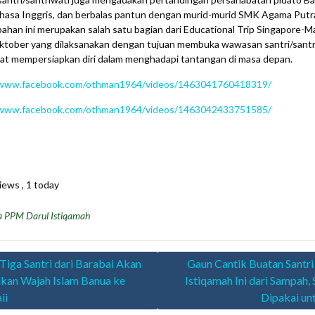
hasa Inggris, dan berbalas pantun dengan murid-murid SMK Agama Putra
han ini merupakan salah satu bagian dari Educational Trip Singapore-Ma
ktober yang dilaksanakan dengan tujuan membuka wawasan santri/santr
at mempersiapkan diri dalam menghadapi tantangan di masa depan.
/www.facebook.com/othman1964/videos/1463041760418319/
/www.facebook.com/othman1964/videos/1463042433751585/
iews
, 1 today
a PPM Darul Istiqamah
asi
Tiga Santri dari Barabai Akan
Gaun Cantik Buatan Santri
kan Wajah Islam Banua ke
Istiqamah Ini dari Sampah, 
ii
Dipakai unt