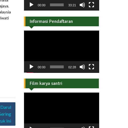
00:00
33:21
jaya.
laysia
iwati
Informasi Pendaftaran
Pemutar
Video
00:00
02:28
Film karya santri
Pemutar
Video
 Darul
Sering
uk Ini