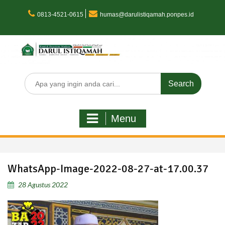
Skip
to
0813-4521-0615
humas@darulistiqamah.ponpes.id
content
Search
for:
Menu
WhatsApp-Image-2022-08-27-at-17.00.37
28 Agustus 2022