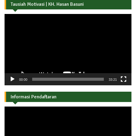
Tausiah Motivasi | KH. Hasan Basuni
Pemutar
Video
00:00
33:21
Informasi Pendaftaran
Pemutar
Video