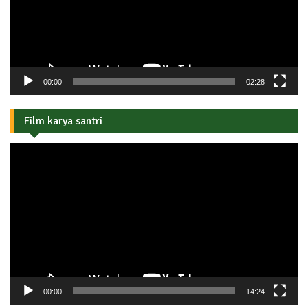
00:00
02:28
Film karya santri
Pemutar
Video
00:00
14:24