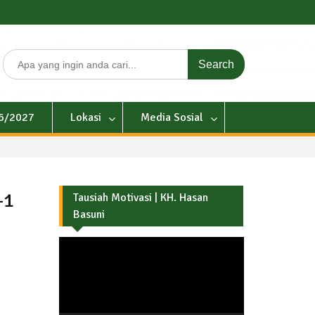
Search
for:
26/2027
Lokasi
Media Sosial
-1
Tausiah Motivasi | KH. Hasan
Basuni
Pemutar
Video