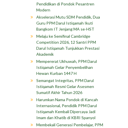
Pendidikan di Pondok Pesantren
Modern
Akselerasi Mutu SDM Pendidik, Dua
Guru PPM Darul Istiqamah Ikuti
Bangkom IT Jenjang MA se-HST
Melaju ke Semifinal Cambridge
Competition 2026, 12 Santri PPM
Darul Istiqamah Tunjukkan Prestasi
Akademik
Mempererat Ukhuwah, PPM Darul
Istiqamah Gelar Penyembelihan
Hewan Kurban 1447 H
Semangat Integritas, PPM Darul
Istiqamah Resmi Gelar Asesmen
Sumatif Akhir Tahun 2026
Harumkan Nama Pondok di Kancah
Internasional, Pendidik PPM Darul
Istiqamah Kembali Dipercaya Jadi
Imam dan Khatib di KBRI Spanyol
Membekali Generasi Pembelajar, PPM