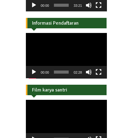
00:00
33:21
Informasi Pendaftaran
Pemutar
Video
00:00
02:28
Film karya santri
Pemutar
Video