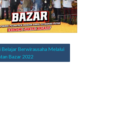
asi
i Belajar Berwirausaha Melalui
tan Bazar 2022