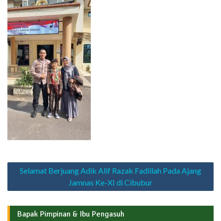
Navigasi
Selamat Berjuang Adik Alif Razak Fadillah Pada Ajang
pos
Jamnas Ke-XI di Cibubur
Bapak Pimpinan & Ibu Pengasuh