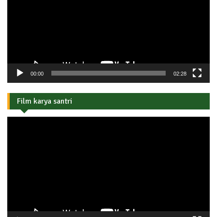
00:00
02:28
Film karya santri
Pemutar
Video