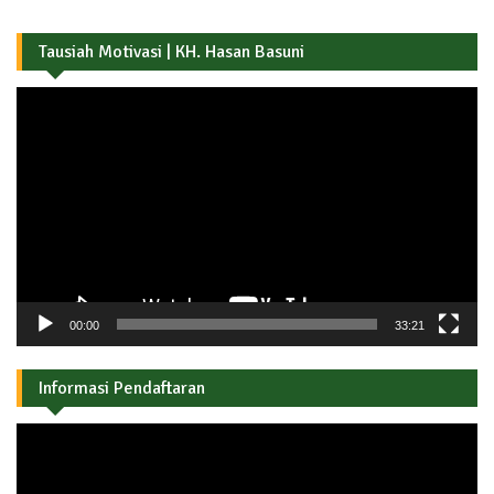
Tausiah Motivasi | KH. Hasan Basuni
Pemutar
Video
00:00
33:21
Informasi Pendaftaran
Pemutar
Video