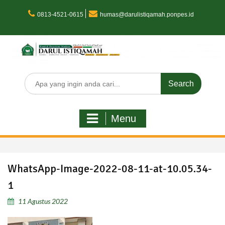
Skip
to
0813-4521-0615
humas@darulistiqamah.ponpes.id
content
Search
for:
Menu
WhatsApp-Image-2022-08-11-at-10.05.34-
1
11 Agustus 2022