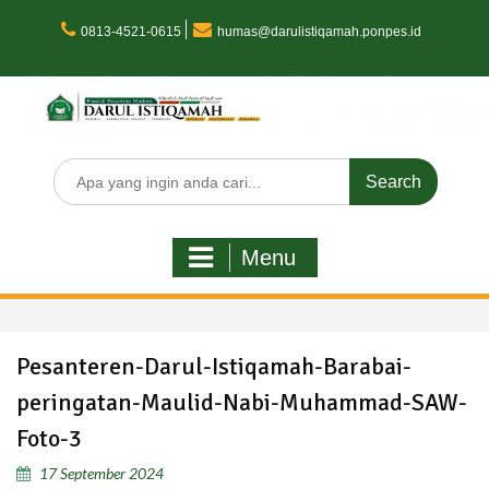
Skip
to
0813-4521-0615
humas@darulistiqamah.ponpes.id
content
Search
for:
Menu
Pesanteren-Darul-Istiqamah-Barabai-
peringatan-Maulid-Nabi-Muhammad-SAW-
Foto-3
17 September 2024