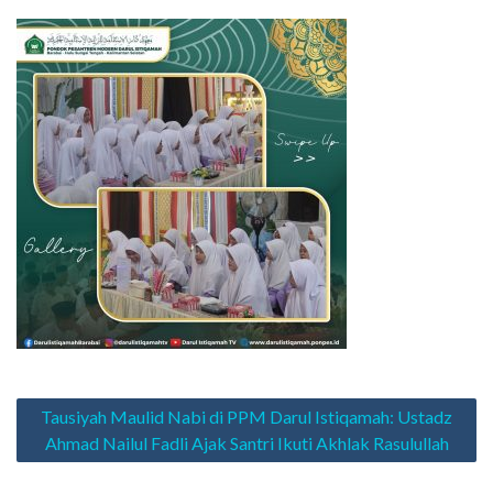
Navigasi
Tausiyah Maulid Nabi di PPM Darul Istiqamah: Ustadz
pos
Ahmad Nailul Fadli Ajak Santri Ikuti Akhlak Rasulullah