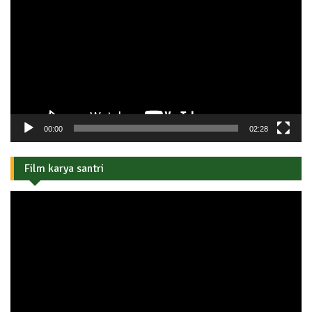
00:00
02:28
Film karya santri
Pemutar
Video