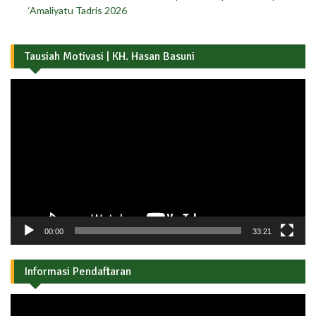
‘Amaliyatu Tadris 2026
Tausiah Motivasi | KH. Hasan Basuni
Pemutar
Video
00:00
33:21
Informasi Pendaftaran
Pemutar
Video