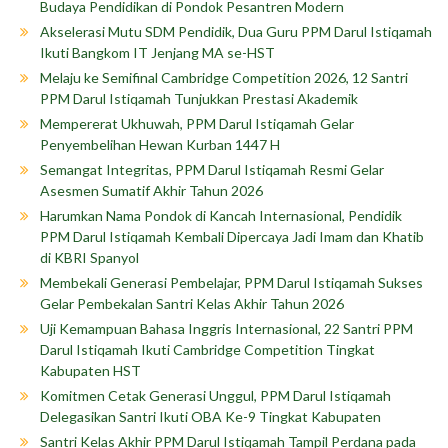
Budaya Pendidikan di Pondok Pesantren Modern
Akselerasi Mutu SDM Pendidik, Dua Guru PPM Darul Istiqamah
Ikuti Bangkom IT Jenjang MA se-HST
Melaju ke Semifinal Cambridge Competition 2026, 12 Santri
PPM Darul Istiqamah Tunjukkan Prestasi Akademik
Mempererat Ukhuwah, PPM Darul Istiqamah Gelar
Penyembelihan Hewan Kurban 1447 H
Semangat Integritas, PPM Darul Istiqamah Resmi Gelar
Asesmen Sumatif Akhir Tahun 2026
Harumkan Nama Pondok di Kancah Internasional, Pendidik
PPM Darul Istiqamah Kembali Dipercaya Jadi Imam dan Khatib
di KBRI Spanyol
Membekali Generasi Pembelajar, PPM Darul Istiqamah Sukses
Gelar Pembekalan Santri Kelas Akhir Tahun 2026
Uji Kemampuan Bahasa Inggris Internasional, 22 Santri PPM
Darul Istiqamah Ikuti Cambridge Competition Tingkat
Kabupaten HST
Komitmen Cetak Generasi Unggul, PPM Darul Istiqamah
Delegasikan Santri Ikuti OBA Ke-9 Tingkat Kabupaten
Santri Kelas Akhir PPM Darul Istiqamah Tampil Perdana pada