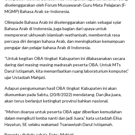
diselenggarakan oleh Forum Musyawarah Guru Mata Pelajaran (F-
MGMP) Bahasa Arab se-Indonesia.
Olimpiade Bahasa Arab ini diselenggarakan selain sebagai syiar
Bahasa Arab di Indonesia, juga bagian dari upaya untuk
mempererat ukhuwah islamiyah-wathaniyah, membentuk rasa
percaya diri dengan bahasa Arab, dan meningkatkan kemampuan
pengajar dan pelajar bahasa Arab di Indonesia.
“Untuk kegitan OBA tingkat Kabupaten ini dilakasanakan secara
daring dari masing-masing madrasah peserta OBA. Untuk MTs
Darul Istiqamah, kita memanfaatkan ruang laboraturium komputer,”
ujar Ustadzah Mahjati.
Adapun pengumuman hasil OBA tingkat Kabupaten ini akan
diumumkan pada Sabtu, (20/8/2022) mendatang. Dan jika juara,
akan terus berlanjut ketingkat provinsi bahkan nasional.
“Mohon doanya untuk peserta OBA agar diberikan kemudahan
dalam mengikuti lomba nanti dan jadi Juara,” kata ustadzah Elisa
Hayatun, SE selaku wakamad Tsanawiyah Darul Istiqamah.
Pewarta : @abdu_sahaja, Foto : Mahjati