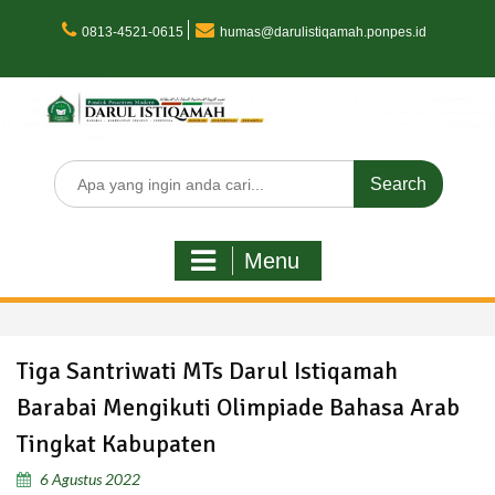
Skip
to
0813-4521-0615
humas@darulistiqamah.ponpes.id
content
Search
for:
Menu
Tiga Santriwati MTs Darul Istiqamah
Barabai Mengikuti Olimpiade Bahasa Arab
Tingkat Kabupaten
6 Agustus 2022