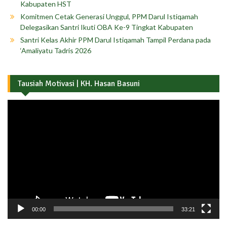
Kabupaten HST
Komitmen Cetak Generasi Unggul, PPM Darul Istiqamah
Delegasikan Santri Ikuti OBA Ke-9 Tingkat Kabupaten
Santri Kelas Akhir PPM Darul Istiqamah Tampil Perdana pada
‘Amaliyatu Tadris 2026
Tausiah Motivasi | KH. Hasan Basuni
Pemutar
Video
00:00
33:21