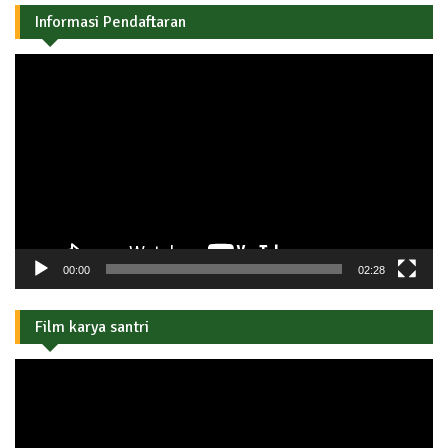
Informasi Pendaftaran
Pemutar
Video
00:00
02:28
Film karya santri
Pemutar
Video