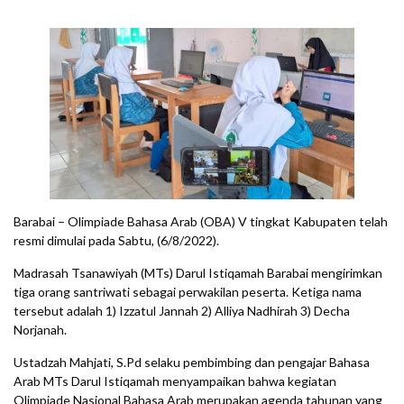
Barabai – Olimpiade Bahasa Arab (OBA) V tingkat Kabupaten telah
resmi dimulai pada Sabtu, (6/8/2022).
Madrasah Tsanawiyah (MTs) Darul Istiqamah Barabai mengirimkan
tiga orang santriwati sebagai perwakilan peserta. Ketiga nama
tersebut adalah 1) Izzatul Jannah 2) Alliya Nadhirah 3) Decha
Norjanah.
Ustadzah Mahjati, S.Pd selaku pembimbing dan pengajar Bahasa
Arab MTs Darul Istiqamah menyampaikan bahwa kegiatan
Olimpiade Nasional Bahasa Arab merupakan agenda tahunan yang