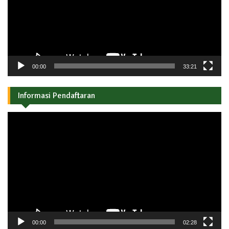
00:00
33:21
Informasi Pendaftaran
Pemutar
Video
00:00
02:28