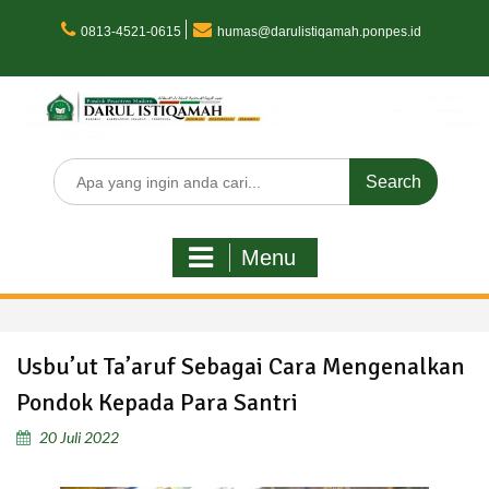
Skip
to
0813-4521-0615
humas@darulistiqamah.ponpes.id
content
Search
for:
Menu
Usbu’ut Ta’aruf Sebagai Cara Mengenalkan
Pondok Kepada Para Santri
20 Juli 2022