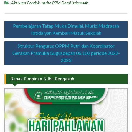
Aktivitas Pondok
,
berita PPM Darul Istiqamah
Navigasi
Pembelajaran Tatap Muka Dimulai, Murid Madrasah
pos
Ibtidaiyah Kembali Masuk Sekolah
Struktur Pengurus OPPM Putri dan Koordinator
Gerakan Pramuka Gugusdepan 06.102 periode 2022-
2023
Bapak Pimpinan & Ibu Pengasuh