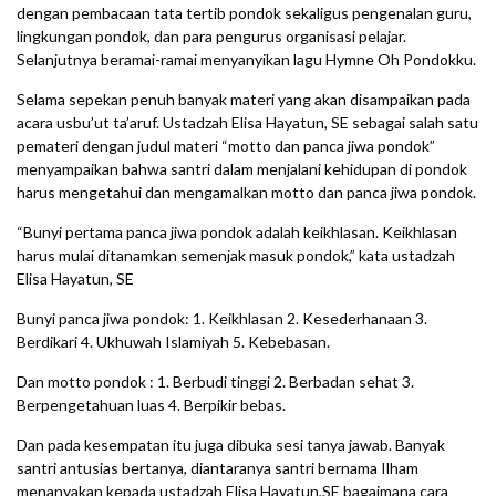
dengan pembacaan tata tertib pondok sekaligus pengenalan guru,
lingkungan pondok, dan para pengurus organisasi pelajar.
Selanjutnya beramai-ramai menyanyikan lagu Hymne Oh Pondokku.
Selama sepekan penuh banyak materi yang akan disampaikan pada
acara usbu’ut ta’aruf. Ustadzah Elisa Hayatun, SE sebagai salah satu
pemateri dengan judul materi “motto dan panca jiwa pondok”
menyampaikan bahwa santri dalam menjalani kehidupan di pondok
harus mengetahui dan mengamalkan motto dan panca jiwa pondok.
“Bunyi pertama panca jiwa pondok adalah keikhlasan. Keikhlasan
harus mulai ditanamkan semenjak masuk pondok,” kata ustadzah
Elisa Hayatun, SE
Bunyi panca jiwa pondok: 1. Keikhlasan 2. Kesederhanaan 3.
Berdikari 4. Ukhuwah Islamiyah 5. Kebebasan.
Dan motto pondok : 1. Berbudi tinggi 2. Berbadan sehat 3.
Berpengetahuan luas 4. Berpikir bebas.
Dan pada kesempatan itu juga dibuka sesi tanya jawab. Banyak
santri antusias bertanya, diantaranya santri bernama Ilham
menanyakan kepada ustadzah Elisa Hayatun,SE bagaimana cara