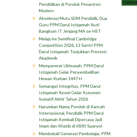
Halaman
Pendidikan di Pondok Pesantren
Modern
Akselerasi Mutu SDM Pendidik, Dua
Guru PPM Darul Istiqamah Ikuti
Bangkom IT Jenjang MA se-HST
Melaju ke Semifinal Cambridge
Competition 2026, 12 Santri PPM
Darul Istiqamah Tunjukkan Prestasi
Akademik
Mempererat Ukhuwah, PPM Darul
Istiqamah Gelar Penyembelihan
Hewan Kurban 1447 H
Semangat Integritas, PPM Darul
Istiqamah Resmi Gelar Asesmen
Sumatif Akhir Tahun 2026
Harumkan Nama Pondok di Kancah
Internasional, Pendidik PPM Darul
Istiqamah Kembali Dipercaya Jadi
Imam dan Khatib di KBRI Spanyol
Membekali Generasi Pembelajar, PPM