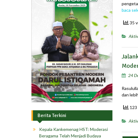
pengeta
baca se
35 v
Aktiv
Jalan
Moder
24 D
Rasulull
dan lebi
123 
Berita Terkini
Aktiv
Kepala Kankemenag HST: Moderasi
Beragama Telah Menjadi Budaya