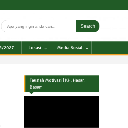
Search
for:
26/2027
Lokasi
Media Sosial
Tausiah Motivasi | KH. Hasan
Basuni
Pemutar
Video
u