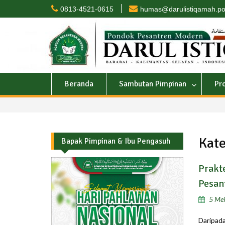
Skip
0813-4521-0615
humas@darulistiqamah.po
to
content
Beranda
Sambutan Pimpinan
Pr
Kate
Bapak Pimpinan & Ibu Pengasuh
Prakt
Pesan
5 Me
Daripada