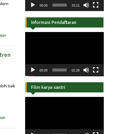
odern
00:00
33:21
Informasi Pendaftaran
Pemutar
lan
Video
tren
00:00
02:28
ebih baik
Film karya santri
Pemutar
Video
nah