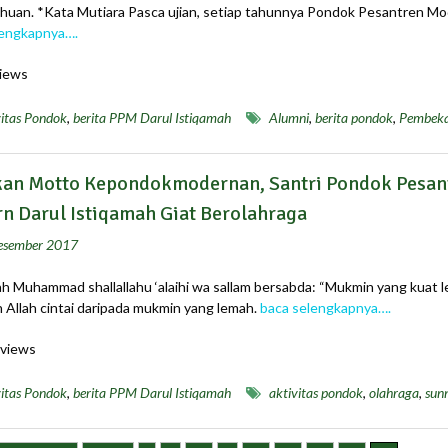
huan. *Kata Mutiara Pasca ujian, setiap tahunnya Pondok Pesantren M
lengkapnya….
iews
itas Pondok
,
berita PPM Darul Istiqamah
Alumni
,
berita pondok
,
Pembeka
kan Motto Kepondokmodernan, Santri Pondok Pesan
n Darul Istiqamah Giat Berolahraga
esember 2017
ah Muhammad shallallahu ‘alaihi wa sallam bersabda: “Mukmin yang kuat l
h Allah cintai daripada mukmin yang lemah.
baca selengkapnya….
views
itas Pondok
,
berita PPM Darul Istiqamah
aktivitas pondok
,
olahraga
,
sun