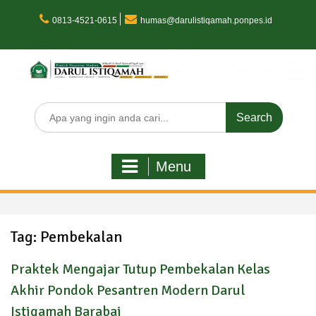
Skip
to
0813-4521-0615
humas@darulistiqamah.ponpes.id
content
Search
for:
Menu
Tag:
Pembekalan
Praktek Mengajar Tutup Pembekalan Kelas
Akhir Pondok Pesantren Modern Darul
Istiqamah Barabai