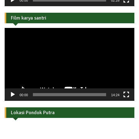
00:00
02:28
Film karya santri
Pemutar
Video
00:00
14:24
Lokasi Pondok Putra