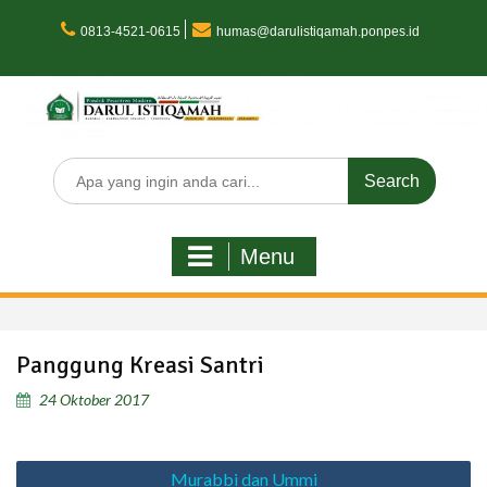
Skip
to
0813-4521-0615
humas@darulistiqamah.ponpes.id
content
Search
for:
Menu
Panggung Kreasi Santri
24 Oktober 2017
Navigasi
Murabbi dan Ummi