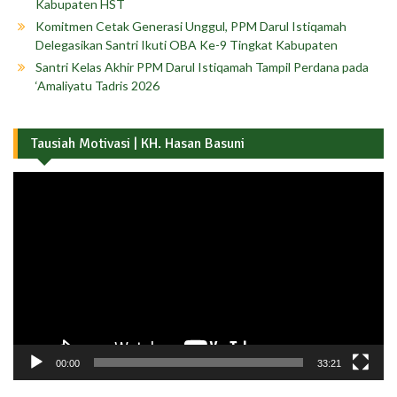
Kabupaten HST
Komitmen Cetak Generasi Unggul, PPM Darul Istiqamah
Delegasikan Santri Ikuti OBA Ke-9 Tingkat Kabupaten
Santri Kelas Akhir PPM Darul Istiqamah Tampil Perdana pada
‘Amaliyatu Tadris 2026
Tausiah Motivasi | KH. Hasan Basuni
Pemutar
Video
00:00
33:21