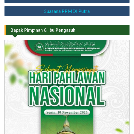
pos
Suasana PPMDI Putra
Bapak Pimpinan & Ibu Pengasuh