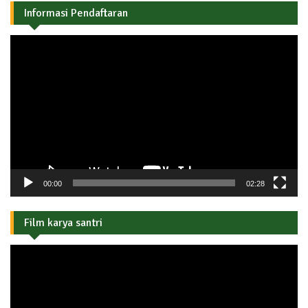
Informasi Pendaftaran
Pemutar
Video
00:00
02:28
Film karya santri
Pemutar
Video