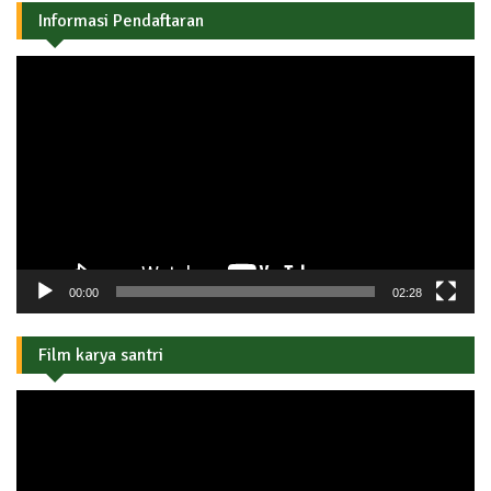
Informasi Pendaftaran
Pemutar
Video
00:00
02:28
Film karya santri
Pemutar
Video