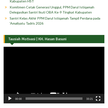
Kabupaten HST
Komitmen Cetak Generasi Unggul, PPM Darul Istiqamah
Delegasikan Santri Ikuti OBA Ke-9 Tingkat Kabupaten
Santri Kelas Akhir PPM Darul Istiqamah Tampil Perdana pada
‘Amaliyatu Tadris 2026
Tausiah Motivasi | KH. Hasan Basuni
Pemutar
Video
00:00
33:21