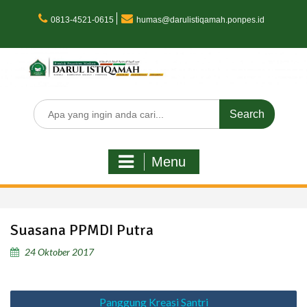
Skip
to
0813-4521-0615
humas@darulistiqamah.ponpes.id
content
Search
for:
Menu
Suasana PPMDI Putra
24 Oktober 2017
Navigasi
Panggung Kreasi Santri