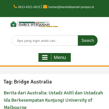
Skip
to
0813-4521-0615
humas@darulistiqamah.ponpes.id
content
Search
for:
Menu
Tag:
Bridge Australia
Berita dari Australia: Ustadz Aidil dan Ustadzah
Ida Berkesempatan Kunjungi University of
Melbourne