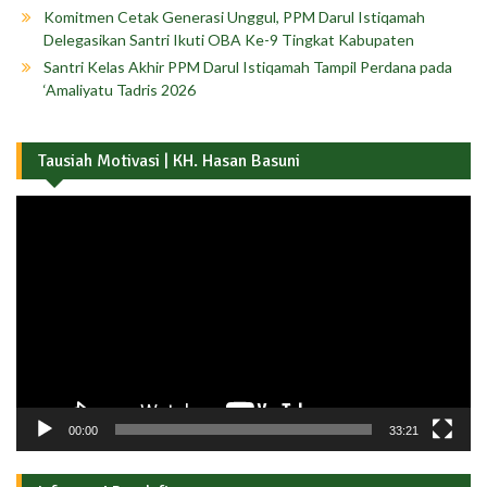
Komitmen Cetak Generasi Unggul, PPM Darul Istiqamah
Delegasikan Santri Ikuti OBA Ke-9 Tingkat Kabupaten
Santri Kelas Akhir PPM Darul Istiqamah Tampil Perdana pada
‘Amaliyatu Tadris 2026
Tausiah Motivasi | KH. Hasan Basuni
Pemutar
Video
00:00
33:21