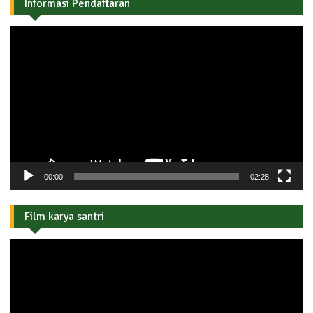
Informasi Pendaftaran
Pemutar
Video
00:00
02:28
Film karya santri
Pemutar
Video