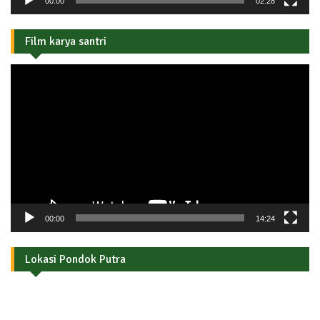
00:00
02:28
Film karya santri
Pemutar
Video
00:00
14:24
Lokasi Pondok Putra