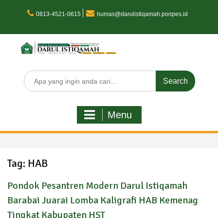
Skip
to
0813-4521-0615
humas@darulistiqamah.ponpes.id
content
Search
for:
Menu
Tag:
HAB
Pondok Pesantren Modern Darul Istiqamah
Barabai Juarai Lomba Kaligrafi HAB Kemenag
Tingkat Kabupaten HST