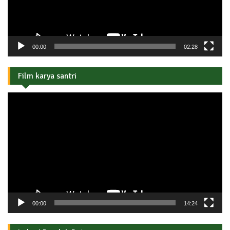
00:00
02:28
Film karya santri
Pemutar
Video
00:00
14:24