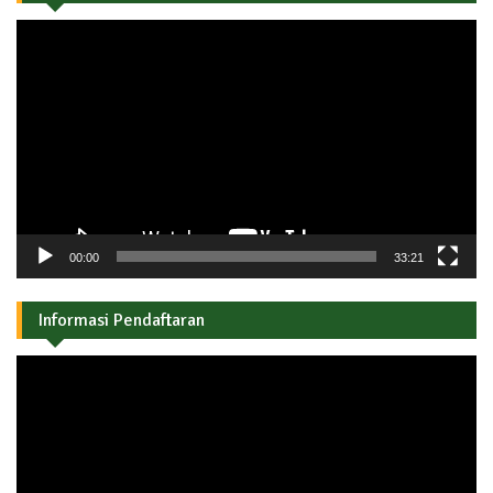
Pemutar
Video
00:00
33:21
Informasi Pendaftaran
Pemutar
Video