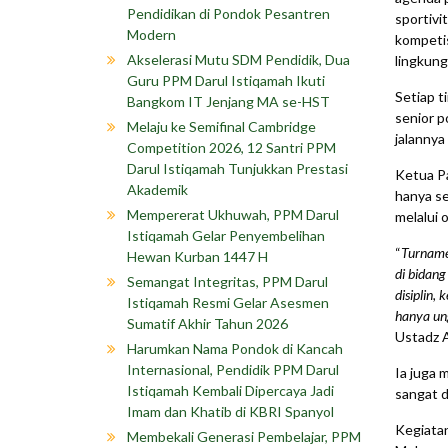
Pendidikan di Pondok Pesantren
sportivit
Modern
kompetis
Akselerasi Mutu SDM Pendidik, Dua
lingkun
Guru PPM Darul Istiqamah Ikuti
Setiap t
Bangkom IT Jenjang MA se-HST
senior p
Melaju ke Semifinal Cambridge
jalannya
Competition 2026, 12 Santri PPM
Darul Istiqamah Tunjukkan Prestasi
Ketua Pa
Akademik
hanya se
Mempererat Ukhuwah, PPM Darul
melalui 
Istiqamah Gelar Penyembelihan
“
Turname
Hewan Kurban 1447 H
di bidang
Semangat Integritas, PPM Darul
disiplin,
Istiqamah Resmi Gelar Asesmen
hanya ung
Sumatif Akhir Tahun 2026
Ustadz 
Harumkan Nama Pondok di Kancah
Internasional, Pendidik PPM Darul
Ia juga
Istiqamah Kembali Dipercaya Jadi
sangat d
Imam dan Khatib di KBRI Spanyol
Kegiatan
Membekali Generasi Pembelajar, PPM