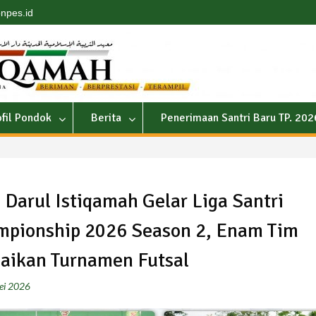
npes.id
ofil Pondok
Berita
Penerimaan Santri Baru TP. 20
Darul Istiqamah Gelar Liga Santri
pionship 2026 Season 2, Enam Tim
ikan Turnamen Futsal
ei 2026