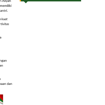
h Aliyah
memiliki
antri.
a kuat
tivitas
a
ingan
an
m
maan dan