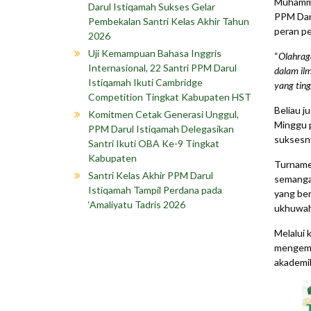
Muhammad
Darul Istiqamah Sukses Gelar
PPM Daru
Pembekalan Santri Kelas Akhir Tahun
peran pe
2026
Uji Kemampuan Bahasa Inggris
“
Olahraga
Internasional, 22 Santri PPM Darul
dalam ilm
Istiqamah Ikuti Cambridge
yang ting
Competition Tingkat Kabupaten HST
Beliau j
Komitmen Cetak Generasi Unggul,
Minggu p
PPM Darul Istiqamah Delegasikan
suksesny
Santri Ikuti OBA Ke-9 Tingkat
Kabupaten
Turname
Santri Kelas Akhir PPM Darul
semangat
Istiqamah Tampil Perdana pada
yang ber
‘Amaliyatu Tadris 2026
ukhuwah
Melalui 
mengemba
akademik