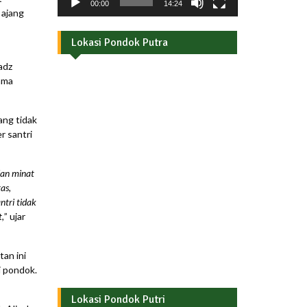
00:00
14:24
 ajang
Lokasi Pondok Putra
adz
ama
ang tidak
r santri
dan minat
as,
ntri tidak
,
” ujar
an ini
i pondok.
Lokasi Pondok Putri