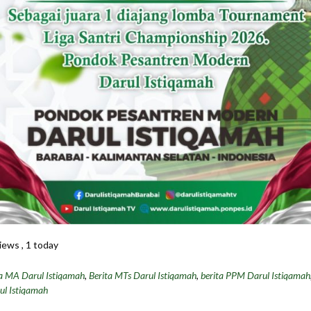
iews
, 1 today
a MA Darul Istiqamah
,
Berita MTs Darul Istiqamah
,
berita PPM Darul Istiqamah
l Istiqamah