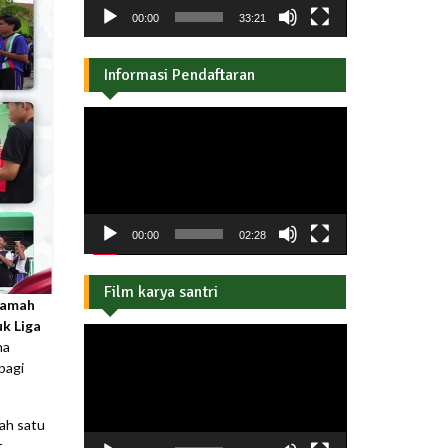
00:00
33:21
Informasi Pendaftaran
Pemutar
Video
00:00
02:28
Film karya santri
qamah
k Liga
Pemutar
ma
Video
pagi
lah satu
t