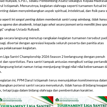
 Ruliyadi, S.Pd.I., selaku Pembimbing Asatiz sekaligus Kepala Madrasa
l Istiqamah. Menurutnya, kegiatan olahraga seperti turnamen futsal ini 
nting dalam menyeimbangkan aspek spiritual, intelektual, dan fisik para s
 seperti ini sangat penting dalam membentuk santri yang seimbang, tidak hany
u agama dan akademik, tetapi juga sehat secara jasmani serta memiliki jiwa spor
gi
,” ungkap Ustadz Ruliyadi.
uga secara langsung menutup rangkaian kegiatan turnamen tersebut pad
agi, disertai dengan apresiasi kepada seluruh peserta dan panitia atas
a pelaksanaan kegiatan.
n Liga Santri Championship 2026 Season 2 berlangsung dengan penuh
 dan sportivitas. Para santri tampak antusias mengikuti setiap pertand
langsung ketat namun tetap menjunjung tinggi nilai-nilai kebersamaan d
.
kegiatan ini, PPM Darul Istiqamah terus menunjukkan komitmennya dala
ngkan potensi santri secara menyeluruh, tidak hanya di bidang keaga
, tetapi juga dalam bidang olahraga dan pembentukan karakter.