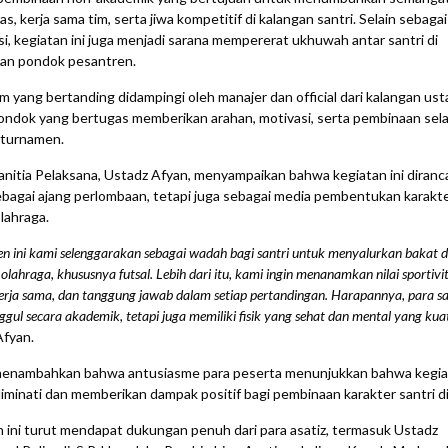
as, kerja sama tim, serta jiwa kompetitif di kalangan santri. Selain sebagai
i, kegiatan ini juga menjadi sarana mempererat ukhuwah antar santri di
gan pondok pesantren.
im yang bertanding didampingi oleh manajer dan official dari kalangan ust
ondok yang bertugas memberikan arahan, motivasi, serta pembinaan sel
 turnamen.
nitia Pelaksana, Ustadz Afyan, menyampaikan bahwa kegiatan ini diranc
bagai ajang perlombaan, tetapi juga sebagai media pembentukan karakte
olahraga.
n ini kami selenggarakan sebagai wadah bagi santri untuk menyalurkan bakat 
 olahraga, khususnya futsal. Lebih dari itu, kami ingin menanamkan nilai sportivit
 kerja sama, dan tanggung jawab dalam setiap pertandingan. Harapannya, para sa
gul secara akademik, tetapi juga memiliki fisik yang sehat dan mental yang kuat
Afyan.
 menambahkan bahwa antusiasme para peserta menunjukkan bahwa kegiat
iminati dan memberikan dampak positif bagi pembinaan karakter santri d
 ini turut mendapat dukungan penuh dari para asatiz, termasuk Ustadz