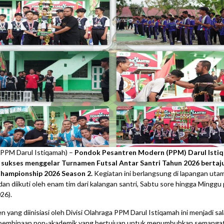
(PPM Darul Istiqamah) –
Pondok Pesantren Modern (PPM) Darul Isti
 sukses menggelar Turnamen Futsal Antar Santri Tahun 2026 bertaju
Championship 2026 Season 2.
Kegiatan ini berlangsung di lapangan uta
an diikuti oleh enam tim dari kalangan santri, Sabtu sore hingga Minggu 
26).
 yang diinisiasi oleh Divisi Olahraga PPM Darul Istiqamah ini menjadi sa
pembinaan non-akademik yang bertujuan untuk menumbuhkan semanga