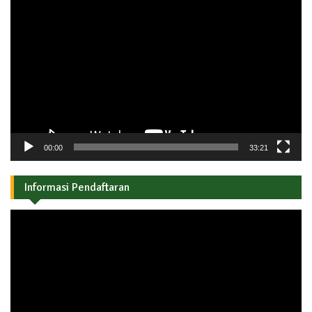
Pemutar
Video
00:00
33:21
Informasi Pendaftaran
Pemutar
Video