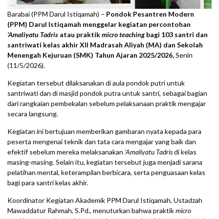
Barabai (PPM Darul Istiqamah) –
Pondok Pesantren Modern
(PPM) Darul Istiqamah menggelar kegiatan percontohan
‘Amaliyatu Tadris
atau praktik
micro teaching
bagi 103 santri dan
santriwati kelas akhir XII Madrasah Aliyah (MA) dan Sekolah
Menengah Kejuruan (SMK) Tahun Ajaran 2025/2026,
Senin
(11/5/2026).
Kegiatan tersebut dilaksanakan di aula pondok putri untuk
santriwati dan di masjid pondok putra untuk santri, sebagai bagian
dari rangkaian pembekalan sebelum pelaksanaan praktik mengajar
secara langsung.
Kegiatan ini bertujuan memberikan gambaran nyata kepada para
peserta mengenai teknik dan tata cara mengajar yang baik dan
efektif sebelum mereka melaksanakan
‘Amaliyatu Tadris
di kelas
masing-masing. Selain itu, kegiatan tersebut juga menjadi sarana
pelatihan mental, keterampilan berbicara, serta penguasaan kelas
bagi para santri kelas akhir.
Koordinator Kegiatan Akademik PPM Darul Istiqamah, Ustadzah
Mawaddatur Rahmah, S.Pd., menuturkan bahwa praktik
micro