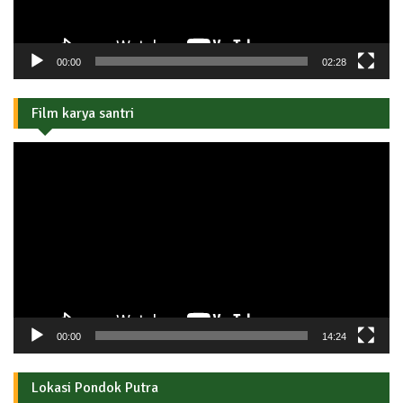
00:00
02:28
Film karya santri
Pemutar
Video
00:00
14:24
Lokasi Pondok Putra