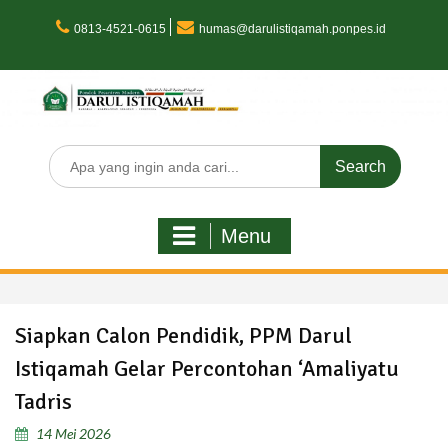
Skip
to
0813-4521-0615
humas@darulistiqamah.ponpes.id
content
Search
for:
Menu
Siapkan Calon Pendidik, PPM Darul
Istiqamah Gelar Percontohan ‘Amaliyatu
Tadris
14 Mei 2026