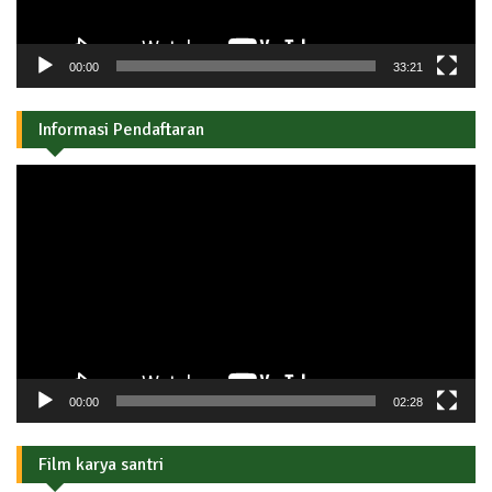
00:00
33:21
Informasi Pendaftaran
Pemutar
Video
00:00
02:28
Film karya santri