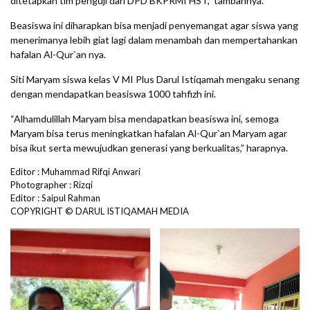
ditetapkan tim penguji dari DPD BKPRMI HST,” tambahnya.
Beasiswa ini diharapkan bisa menjadi penyemangat agar siswa yang
menerimanya lebih giat lagi dalam menambah dan mempertahankan
hafalan Al-Qur`an nya.
Siti Maryam siswa kelas V MI Plus Darul Istiqamah mengaku senang
dengan mendapatkan beasiswa 1000 tahfizh ini.
“Alhamdulillah Maryam bisa mendapatkan beasiswa ini, semoga
Maryam bisa terus meningkatkan hafalan Al-Qur`an Maryam agar
bisa ikut serta mewujudkan generasi yang berkualitas,” harapnya.
Editor : Muhammad Rifqi Anwari
Photographer : Rizqi
Editor : Saipul Rahman
COPYRIGHT © DARUL ISTIQAMAH MEDIA