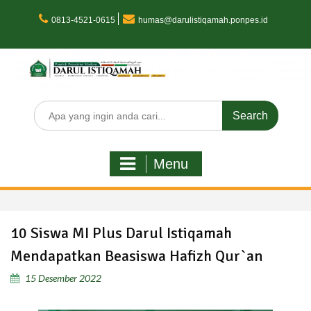
Skip
to
0813-4521-0615
humas@darulistiqamah.ponpes.id
content
Search
for:
Menu
10 Siswa MI Plus Darul Istiqamah
Mendapatkan Beasiswa Hafizh Qur`an
15 Desember 2022